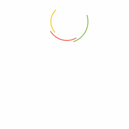
l’
agriculture biologique
et
biodynamique
italienne,
sa
sel ajouté
. Idéal comme
sauce pour vos plats de
pâtes.
COMPARER
UGS :
b51f7197793a
CATÉGORIES :
Epicerie salée
,
Sauces et bases
culinaires