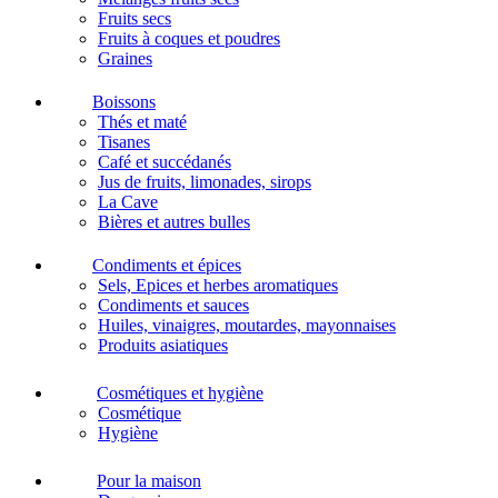
Fruits secs
Fruits à coques et poudres
Graines
Boissons
Thés et maté
Tisanes
Café et succédanés
Jus de fruits, limonades, sirops
La Cave
Bières et autres bulles
Condiments et épices
Sels, Epices et herbes aromatiques
Condiments et sauces
Huiles, vinaigres, moutardes, mayonnaises
Produits asiatiques
Cosmétiques et hygiène
Cosmétique
Hygiène
Pour la maison