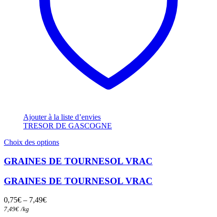
Ajouter à la liste d’envies
TRESOR DE GASCOGNE
Ce
Choix des options
produit
a
GRAINES DE TOURNESOL VRAC
plusieurs
variations.
GRAINES DE TOURNESOL VRAC
Les
options
0,75
€
–
7,49
€
peuvent
7,49
€
/
kg
être