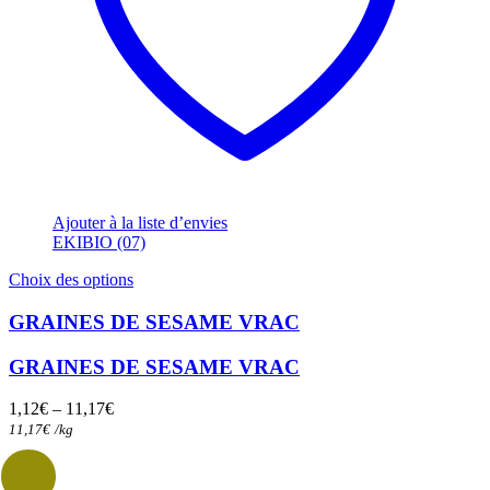
Ajouter à la liste d’envies
EKIBIO (07)
Ce
Choix des options
produit
a
GRAINES DE SESAME VRAC
plusieurs
variations.
GRAINES DE SESAME VRAC
Les
options
1,12
€
–
11,17
€
peuvent
11,17
€
/
kg
être
choisies
sur