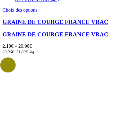
Ce
Choix des options
produit
a
GRAINE DE COURGE FRANCE VRAC
plusieurs
variations.
GRAINE DE COURGE FRANCE VRAC
Les
options
2,10
€
–
20,96
€
peuvent
–
20,96
€
21,00
€
/
kg
être
choisies
sur
la
page
du
produit