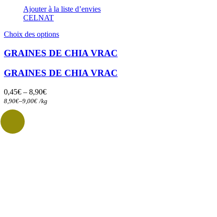
Ajouter à la liste d’envies
CELNAT
Ce
Choix des options
produit
a
GRAINES DE CHIA VRAC
plusieurs
variations.
GRAINES DE CHIA VRAC
Les
options
0,45
€
–
8,90
€
peuvent
–
8,90
€
9,00
€
/
kg
être
choisies
sur
la
page
du
produit