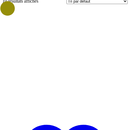
10 résultats affichés
Prix
Vrac
Vrac Grammage
100gr
(1)
1kg
(1)
Marques
ALLIANCE BIO (47)
(1)
CELNAT
(2)
EKIBIO
(1)
EKIBIO (07)
(1)