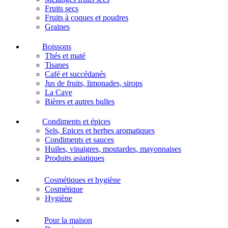
Fruits secs
Fruits à coques et poudres
Graines
Boissons
Thés et maté
Tisanes
Café et succédanés
Jus de fruits, limonades, sirops
La Cave
Bières et autres bulles
Condiments et épices
Sels, Epices et herbes aromatiques
Condiments et sauces
Huiles, vinaigres, moutardes, mayonnaises
Produits asiatiques
Cosmétiques et hygiène
Cosmétique
Hygiène
Pour la maison