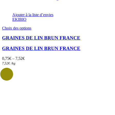
Ajouter à la liste d’envies
EKIBIO
Ce
Choix des options
produit
a
GRAINES DE LIN BRUN FRANCE
plusieurs
variations.
GRAINES DE LIN BRUN FRANCE
Les
options
0,75
€
–
7,52
€
peuvent
7,52
€
/
kg
être
choisies
sur
la
page
du
produit