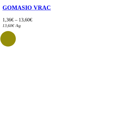
variations.
GOMASIO VRAC
Les
options
1,36
€
–
13,60
€
peuvent
13,60
€
/
kg
être
choisies
sur
la
page
du
produit