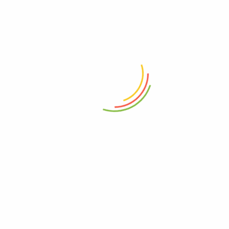
Ajouter à la liste d’envies
SOJAMI
Ajouter au panier
SOJAMI noix 125G
SOJAMI noix 125G
3,33
€
26,64
€
/
kg