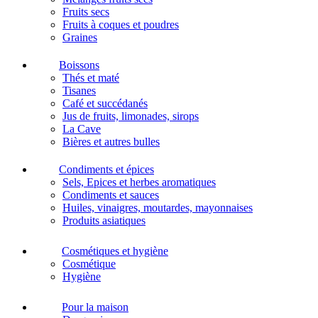
Fruits secs
Fruits à coques et poudres
Graines
Boissons
Thés et maté
Tisanes
Café et succédanés
Jus de fruits, limonades, sirops
La Cave
Bières et autres bulles
Condiments et épices
Sels, Epices et herbes aromatiques
Condiments et sauces
Huiles, vinaigres, moutardes, mayonnaises
Produits asiatiques
Cosmétiques et hygiène
Cosmétique
Hygiène
Pour la maison