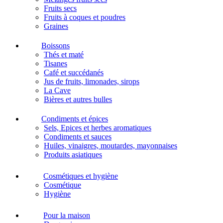
Fruits secs
Fruits à coques et poudres
Graines
Boissons
Thés et maté
Tisanes
Café et succédanés
Jus de fruits, limonades, sirops
La Cave
Bières et autres bulles
Condiments et épices
Sels, Epices et herbes aromatiques
Condiments et sauces
Huiles, vinaigres, moutardes, mayonnaises
Produits asiatiques
Cosmétiques et hygiène
Cosmétique
Hygiène
Pour la maison