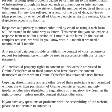
for loss resulting from problems caused by or inherent to the dissemination
of information through the internet, such as disruptions or interruptions.
When using web forms, we strive to limit the number of required fields to a
minimum. For any loss suffered as a result of the use of data, advice or
ideas provided by or on behalf of Graine d'épicières via this website, Graine
d'épicières accepts no liability.
Responses and privacy inquiries submitted by email or using a web form
will be treated in the same way as letters. This means that you can expect a
response from us within a period of 1 month at the latest. In the case of
complex requests, we will let you know within 1 month if we need a
maximum of 3 months.
Any personal data you provide us with in the context of your response or
request for information will only be used in accordance with our privacy
statement.
All intellectual property rights to content on this website are vested in
Graine d'épicières or in third parties who have placed the content
themselves or from whom Graine d'épicières has obtained a user license.
Copying, disseminating and any other use of these materials is not permitted
without the written permission of Graine d'épicières, except and only
insofar as otherwise stipulated in regulations of mandatory law (such as the
right to quote), unless specific content dictates otherwise.
If you have any questions or problems with the accessibility of the website,
please do not hesitate to contact us.