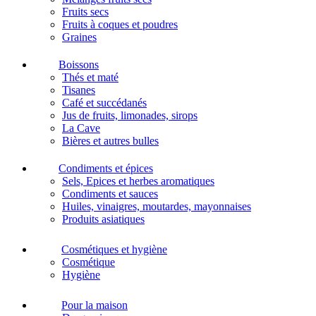
Fruits secs
Fruits à coques et poudres
Graines
Boissons
Thés et maté
Tisanes
Café et succédanés
Jus de fruits, limonades, sirops
La Cave
Bières et autres bulles
Condiments et épices
Sels, Epices et herbes aromatiques
Condiments et sauces
Huiles, vinaigres, moutardes, mayonnaises
Produits asiatiques
Cosmétiques et hygiène
Cosmétique
Hygiène
Pour la maison