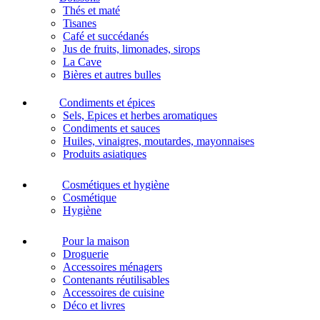
Thés et maté
Tisanes
Café et succédanés
Jus de fruits, limonades, sirops
La Cave
Bières et autres bulles
Condiments et épices
Sels, Epices et herbes aromatiques
Condiments et sauces
Huiles, vinaigres, moutardes, mayonnaises
Produits asiatiques
Cosmétiques et hygiène
Cosmétique
Hygiène
Pour la maison
Droguerie
Accessoires ménagers
Contenants réutilisables
Accessoires de cuisine
Déco et livres