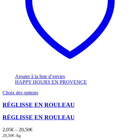
Ajouter à la liste d’envies
HAPPY HOURS EN PROVENCE
Ce
Choix des options
produit
a
RÉGLISSE EN ROULEAU
plusieurs
variations.
RÉGLISSE EN ROULEAU
Les
options
2,05
€
–
20,50
€
peuvent
20,50
€
/
kg
être