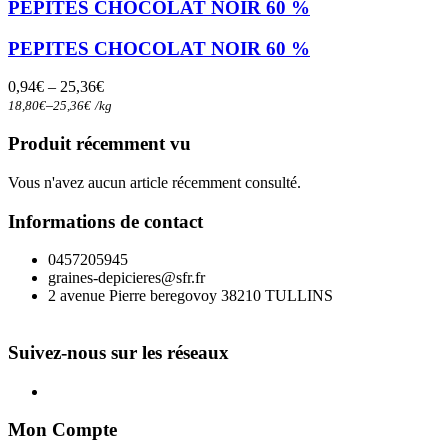
a
PEPITES CHOCOLAT NOIR 60 %
plusieurs
variations.
PEPITES CHOCOLAT NOIR 60 %
Les
options
0,94
€
–
25,36
€
peuvent
–
18,80
€
25,36
€
/
kg
être
choisies
Produit récemment vu
sur
la
Vous n'avez aucun article récemment consulté.
page
du
Informations de contact
produit
0457205945
graines-depicieres@sfr.fr
2 avenue Pierre beregovoy 38210 TULLINS
Suivez-nous sur les réseaux
Mon Compte