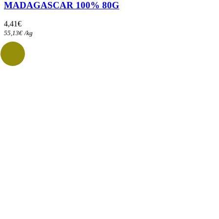
MADAGASCAR 100% 80G
4,41
€
55,13
€
/
kg