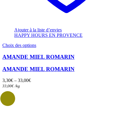
Ajouter à la liste d’envies
HAPPY HOURS EN PROVENCE
Ce
Choix des options
produit
a
AMANDE MIEL ROMARIN
plusieurs
variations.
AMANDE MIEL ROMARIN
Les
options
3,30
€
–
33,00
€
peuvent
33,00
€
/
kg
être
choisies
sur
la
page
du
produit