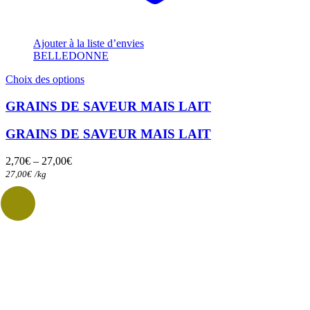
Ajouter à la liste d’envies
BELLEDONNE
Ce
Choix des options
produit
a
GRAINS DE SAVEUR MAIS LAIT
plusieurs
variations.
GRAINS DE SAVEUR MAIS LAIT
Les
options
2,70
€
–
27,00
€
peuvent
27,00
€
/
kg
être
choisies
sur
la
page
du
produit