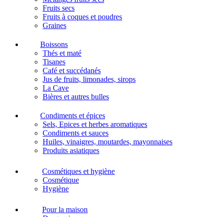
Fruits secs
Fruits à coques et poudres
Graines
Boissons
Thés et maté
Tisanes
Café et succédanés
Jus de fruits, limonades, sirops
La Cave
Bières et autres bulles
Condiments et épices
Sels, Epices et herbes aromatiques
Condiments et sauces
Huiles, vinaigres, moutardes, mayonnaises
Produits asiatiques
Cosmétiques et hygiène
Cosmétique
Hygiène
Pour la maison