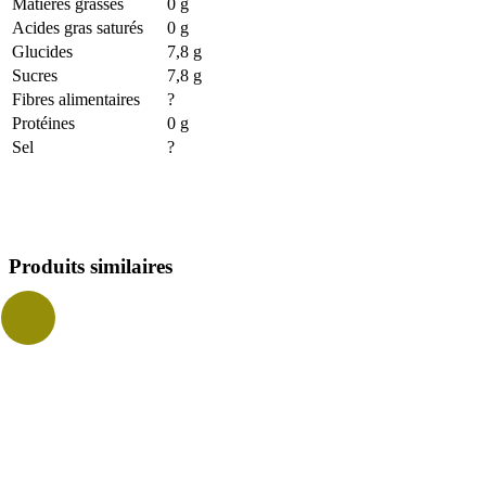
Matières grasses
0 g
Acides gras saturés
0 g
Glucides
7,8 g
Sucres
7,8 g
Fibres alimentaires
?
Protéines
0 g
Sel
?
Produits similaires