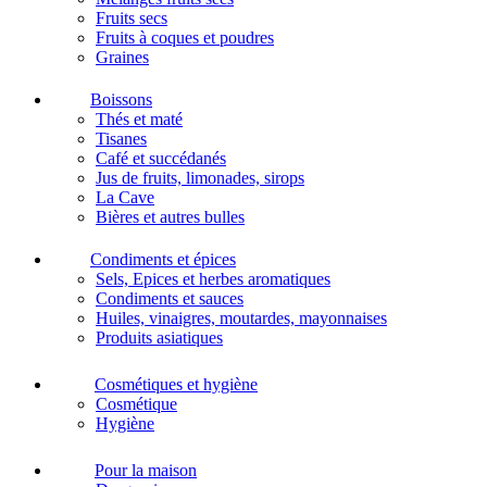
Fruits secs
Fruits à coques et poudres
Graines
Boissons
Thés et maté
Tisanes
Café et succédanés
Jus de fruits, limonades, sirops
La Cave
Bières et autres bulles
Condiments et épices
Sels, Epices et herbes aromatiques
Condiments et sauces
Huiles, vinaigres, moutardes, mayonnaises
Produits asiatiques
Cosmétiques et hygiène
Cosmétique
Hygiène
Pour la maison