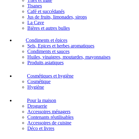
Thés et maté
Tisanes
Café et succédanés
Jus de fruits, limonades, sirops
La Cave
Bières et autres bulles
Condiments et épices
Sels, Epices et herbes aromatiques
Condiments et sauces
Huiles, vinaigres, moutardes, mayonnaises
Produits asiatiques
Cosmétiques et hygiène
Cosmétique
Hygiène
Pour la maison
Droguerie
Accessoires ménagers
Contenants réutilisables
Accessoires de cuisine
Déco et livres