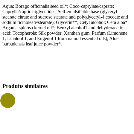
Aqua; Borago officinalis seed oil*; Coco-caprylate/caprate;
Caprylic/capric triglycerides; Self-emulsifiable base (glyceryl
stearate citrate and sucrose stearate and polyglyceryl-4 cocoate and
sodium ricinoleate/stearate); Glycerin**; Cetyl alcohol; Cera alba*;
Argania spinosa kernel oil*; Benzyl alcohol1 and dehydroacetic
acid; Tocopherols; Silk powder; Xanthan gum; Parfum (Limonene
1, Linalool 1, and Eugenol 1 from natural essential oils); Aloe
barbadensis leaf juice powder*.
Produits similaires