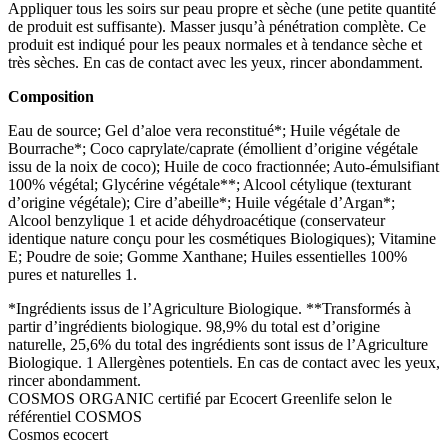
Appliquer tous les soirs sur peau propre et sèche (une petite quantité
de produit est suffisante). Masser jusqu’à pénétration complète. Ce
produit est indiqué pour les peaux normales et à tendance sèche et
très sèches. En cas de contact avec les yeux, rincer abondamment.
Composition
Eau de source; Gel d’aloe vera reconstitué*; Huile végétale de
Bourrache*; Coco caprylate/caprate (émollient d’origine végétale
issu de la noix de coco); Huile de coco fractionnée; Auto-émulsifiant
100% végétal; Glycérine végétale**; Alcool cétylique (texturant
d’origine végétale); Cire d’abeille*; Huile végétale d’Argan*;
Alcool benzylique 1 et acide déhydroacétique (conservateur
identique nature conçu pour les cosmétiques Biologiques); Vitamine
E; Poudre de soie; Gomme Xanthane; Huiles essentielles 100%
pures et naturelles 1.
*Ingrédients issus de l’Agriculture Biologique. **Transformés à
partir d’ingrédients biologique. 98,9% du total est d’origine
naturelle, 25,6% du total des ingrédients sont issus de l’Agriculture
Biologique. 1 Allergènes potentiels. En cas de contact avec les yeux,
rincer abondamment.
COSMOS ORGANIC certifié par Ecocert Greenlife selon le
référentiel COSMOS
Cosmos ecocert