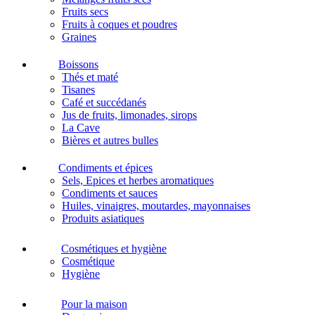
Fruits secs
Fruits à coques et poudres
Graines
Boissons
Thés et maté
Tisanes
Café et succédanés
Jus de fruits, limonades, sirops
La Cave
Bières et autres bulles
Condiments et épices
Sels, Epices et herbes aromatiques
Condiments et sauces
Huiles, vinaigres, moutardes, mayonnaises
Produits asiatiques
Cosmétiques et hygiène
Cosmétique
Hygiène
Pour la maison