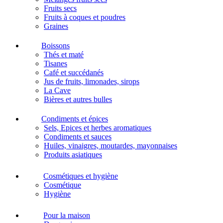
Fruits secs
Fruits à coques et poudres
Graines
Boissons
Thés et maté
Tisanes
Café et succédanés
Jus de fruits, limonades, sirops
La Cave
Bières et autres bulles
Condiments et épices
Sels, Epices et herbes aromatiques
Condiments et sauces
Huiles, vinaigres, moutardes, mayonnaises
Produits asiatiques
Cosmétiques et hygiène
Cosmétique
Hygiène
Pour la maison