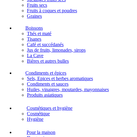
Fruits secs
Fruits à coques et poudres
Graines
Boissons
Thés et maté
Tisanes
Café et succédanés
Jus de fruits, limonades, sirops
La Cave
Bières et autres bulles
Condiments et épices
Sels, Epices et herbes aromatiques
Condiments et sauces
Huiles, vinaigres, moutardes, mayonnaises
Produits asiatiques
Cosmétiques et hygiène
Cosmétique
Hygiène
Pour la maison