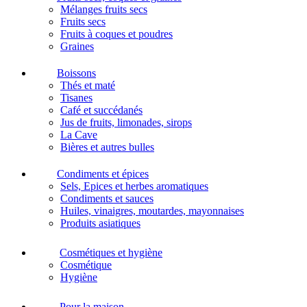
Mélanges fruits secs
Fruits secs
Fruits à coques et poudres
Graines
Boissons
Thés et maté
Tisanes
Café et succédanés
Jus de fruits, limonades, sirops
La Cave
Bières et autres bulles
Condiments et épices
Sels, Epices et herbes aromatiques
Condiments et sauces
Huiles, vinaigres, moutardes, mayonnaises
Produits asiatiques
Cosmétiques et hygiène
Cosmétique
Hygiène
Pour la maison