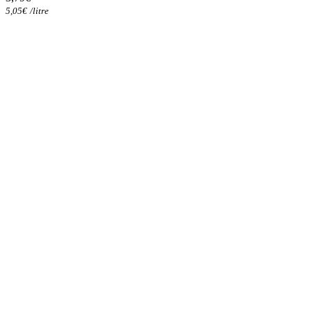
5,05
€
/
litre