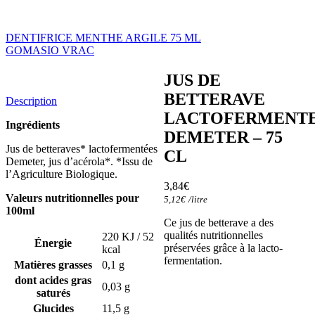
DENTIFRICE MENTHE ARGILE 75 ML
GOMASIO VRAC
JUS DE
BETTERAVE
Description
LACTOFERMENT
Ingrédients
DEMETER – 75
Jus de betteraves* lactofermentées
CL
Demeter, jus d’acérola*. *Issu de
l’Agriculture Biologique.
3,84
€
Valeurs nutritionnelles pour
5,12
€
/
litre
100ml
Ce jus de betterave a des
qualités nutritionnelles
220 KJ / 52
Énergie
préservées grâce à la lacto-
kcal
fermentation.
Matières grasses
0,1 g
dont acides gras
0,03 g
saturés
Glucides
11,5 g