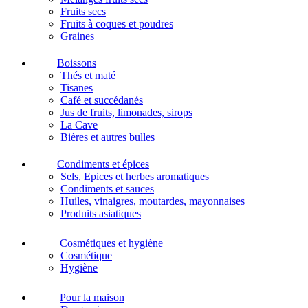
Fruits secs
Fruits à coques et poudres
Graines
Boissons
Thés et maté
Tisanes
Café et succédanés
Jus de fruits, limonades, sirops
La Cave
Bières et autres bulles
Condiments et épices
Sels, Epices et herbes aromatiques
Condiments et sauces
Huiles, vinaigres, moutardes, mayonnaises
Produits asiatiques
Cosmétiques et hygiène
Cosmétique
Hygiène
Pour la maison