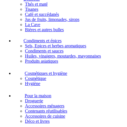
Thés et maté
Tisanes
Café et succédanés
Jus de fruits, limonades, sirops
La Cave
Bières et autres bulles
Condiments et épices
Sels, Epices et herbes aromatiques
Condiments et sauces
Huiles, vinaigres, moutardes, mayonnaises
Produits asiatiques
Cosmétiques et hygiène
Cosmétique
Hygiène
Pour la maison
Droguerie
Accessoires ménagers
Contenants réutilisables
Accessoires de cuisine
Déco et livres