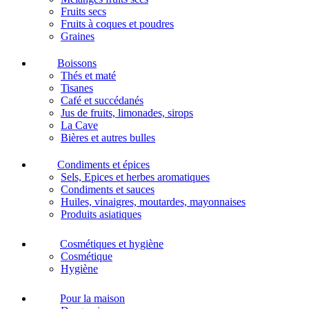
Fruits secs
Fruits à coques et poudres
Graines
Boissons
Thés et maté
Tisanes
Café et succédanés
Jus de fruits, limonades, sirops
La Cave
Bières et autres bulles
Condiments et épices
Sels, Epices et herbes aromatiques
Condiments et sauces
Huiles, vinaigres, moutardes, mayonnaises
Produits asiatiques
Cosmétiques et hygiène
Cosmétique
Hygiène
Pour la maison