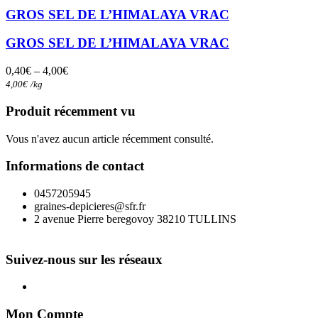
a
GROS SEL DE L’HIMALAYA VRAC
plusieurs
variations.
GROS SEL DE L’HIMALAYA VRAC
Les
options
0,40
€
–
4,00
€
peuvent
4,00
€
/
kg
être
choisies
Produit récemment vu
sur
la
Vous n'avez aucun article récemment consulté.
page
du
Informations de contact
produit
0457205945
graines-depicieres@sfr.fr
2 avenue Pierre beregovoy 38210 TULLINS
Suivez-nous sur les réseaux
Mon Compte