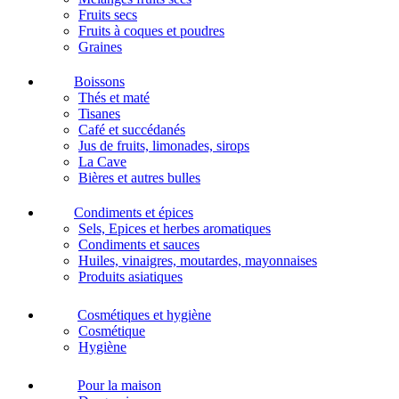
Fruits secs
Fruits à coques et poudres
Graines
Boissons
Thés et maté
Tisanes
Café et succédanés
Jus de fruits, limonades, sirops
La Cave
Bières et autres bulles
Condiments et épices
Sels, Epices et herbes aromatiques
Condiments et sauces
Huiles, vinaigres, moutardes, mayonnaises
Produits asiatiques
Cosmétiques et hygiène
Cosmétique
Hygiène
Pour la maison