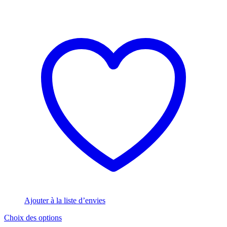
Ajouter à la liste d’envies
Ce
Choix des options
produit