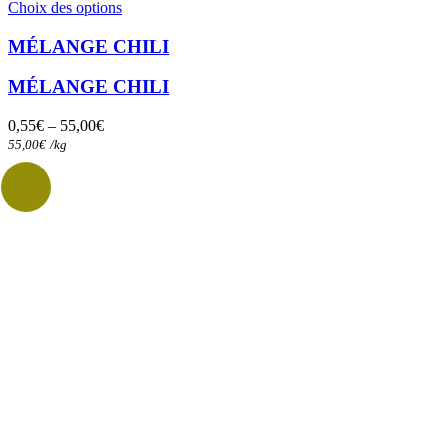
Ce
Choix des options
produit
a
MÉLANGE CHILI
plusieurs
variations.
MÉLANGE CHILI
Les
options
0,55
€
–
55,00
€
peuvent
55,00
€
/
kg
être
choisies
sur
la
page
du
produit