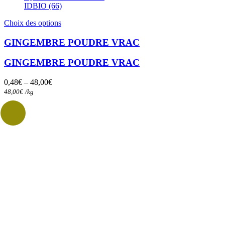
IDBIO (66)
Ce
Choix des options
produit
a
GINGEMBRE POUDRE VRAC
plusieurs
variations.
GINGEMBRE POUDRE VRAC
Les
options
0,48
€
–
48,00
€
peuvent
48,00
€
/
kg
être
choisies
sur
la
page
du
produit