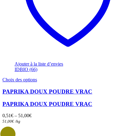
Ajouter à la liste d’envies
IDBIO (66)
Ce
Choix des options
produit
a
PAPRIKA DOUX POUDRE VRAC
plusieurs
variations.
PAPRIKA DOUX POUDRE VRAC
Les
options
0,51
€
–
51,00
€
peuvent
51,00
€
/
kg
être
choisies
sur