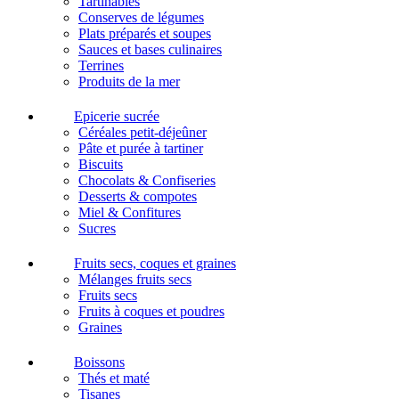
Tartinables
Conserves de légumes
Plats préparés et soupes
Sauces et bases culinaires
Terrines
Produits de la mer
Epicerie sucrée
Céréales petit-déjeûner
Pâte et purée à tartiner
Biscuits
Chocolats & Confiseries
Desserts & compotes
Miel & Confitures
Sucres
Fruits secs, coques et graines
Mélanges fruits secs
Fruits secs
Fruits à coques et poudres
Graines
Boissons
Thés et maté
Tisanes