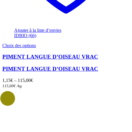
Ajouter à la liste d’envies
IDBIO (66)
Ce
Choix des options
produit
a
PIMENT LANGUE D’OISEAU VRAC
plusieurs
variations.
PIMENT LANGUE D’OISEAU VRAC
Les
options
1,15
€
–
115,00
€
peuvent
115,00
€
/
kg
être
choisies
sur
la
page
du
produit