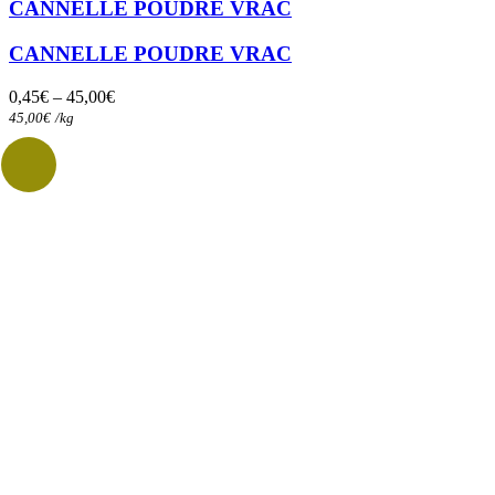
a
CANNELLE POUDRE VRAC
plusieurs
variations.
CANNELLE POUDRE VRAC
Les
options
0,45
€
–
45,00
€
peuvent
45,00
€
/
kg
être
choisies
sur
la
page
du
produit