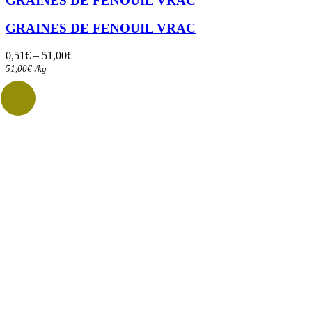
GRAINES DE FENOUIL VRAC
plusieurs
variations.
GRAINES DE FENOUIL VRAC
Les
options
0,51
€
–
51,00
€
peuvent
51,00
€
/
kg
être
choisies
sur
la
page
du
produit