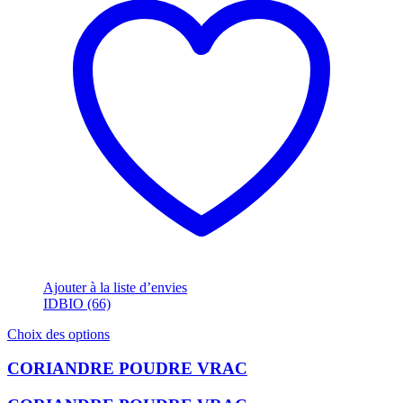
Ajouter à la liste d’envies
IDBIO (66)
Ce
Choix des options
produit
a
CORIANDRE POUDRE VRAC
plusieurs
variations.