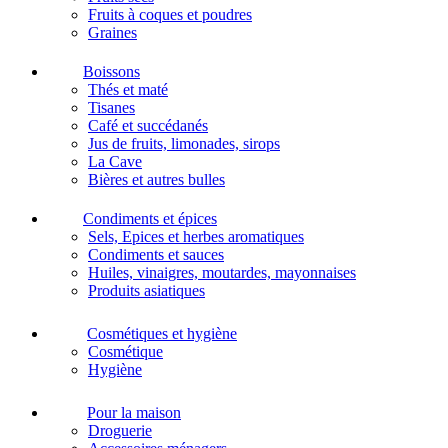
Fruits à coques et poudres
Graines
Boissons
Thés et maté
Tisanes
Café et succédanés
Jus de fruits, limonades, sirops
La Cave
Bières et autres bulles
Condiments et épices
Sels, Epices et herbes aromatiques
Condiments et sauces
Huiles, vinaigres, moutardes, mayonnaises
Produits asiatiques
Cosmétiques et hygiène
Cosmétique
Hygiène
Pour la maison
Droguerie