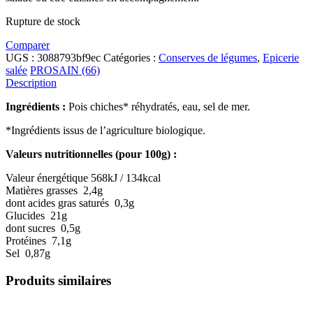
Rupture de stock
Comparer
UGS :
3088793bf9ec
Catégories :
Conserves de légumes
,
Epicerie
salée
PROSAIN (66)
Description
Ingrédients :
Pois chiches* réhydratés, eau, sel de mer.
*Ingrédients issus de l’agriculture biologique.
Valeurs nutritionnelles (pour 100g) :
Valeur énergétique 568kJ / 134kcal
Matières grasses 2,4g
dont acides gras saturés 0,3g
Glucides 21g
dont sucres 0,5g
Protéines 7,1g
Sel 0,87g
Produits similaires