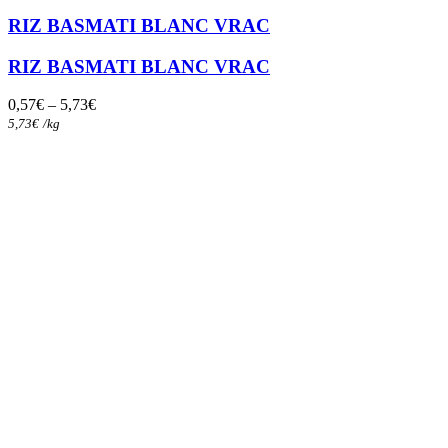
produit
a
RIZ BASMATI BLANC VRAC
plusieurs
variations.
RIZ BASMATI BLANC VRAC
Les
options
0,57
€
–
5,73
€
peuvent
5,73
€
/
kg
être
choisies
sur
la
page
du
produit