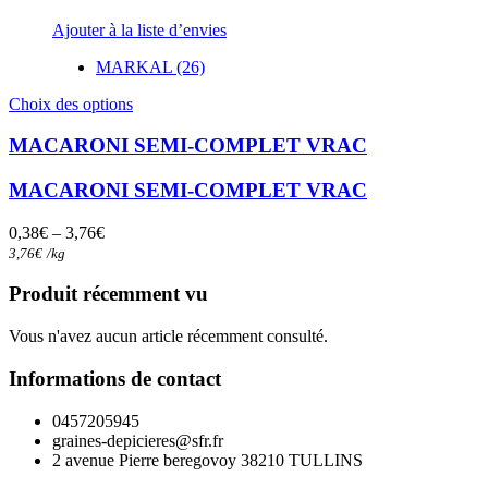
Ajouter à la liste d’envies
MARKAL (26)
Ce
Choix des options
produit
a
MACARONI SEMI-COMPLET VRAC
plusieurs
variations.
MACARONI SEMI-COMPLET VRAC
Les
options
0,38
€
–
3,76
€
peuvent
3,76
€
/
kg
être
choisies
Produit récemment vu
sur
la
Vous n'avez aucun article récemment consulté.
page
du
Informations de contact
produit
0457205945
graines-depicieres@sfr.fr
2 avenue Pierre beregovoy 38210 TULLINS