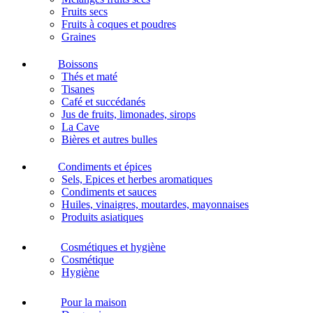
Fruits secs
Fruits à coques et poudres
Graines
Boissons
Thés et maté
Tisanes
Café et succédanés
Jus de fruits, limonades, sirops
La Cave
Bières et autres bulles
Condiments et épices
Sels, Epices et herbes aromatiques
Condiments et sauces
Huiles, vinaigres, moutardes, mayonnaises
Produits asiatiques
Cosmétiques et hygiène
Cosmétique
Hygiène
Pour la maison