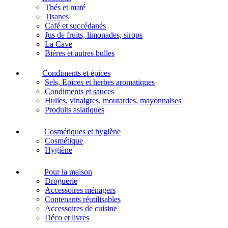
Thés et maté
Tisanes
Café et succédanés
Jus de fruits, limonades, sirops
La Cave
Bières et autres bulles
Condiments et épices
Sels, Epices et herbes aromatiques
Condiments et sauces
Huiles, vinaigres, moutardes, mayonnaises
Produits asiatiques
Cosmétiques et hygiène
Cosmétique
Hygiène
Pour la maison
Droguerie
Accessoires ménagers
Contenants réutilisables
Accessoires de cuisine
Déco et livres