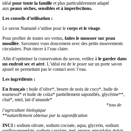
idéal
pour toute la famille
et plus particulièrement adapté
aux
peaux sèches, sensibles et à imperfections.
Les conseils d’utilisation :
Le savon Namasté s’utilise pour le
corps et le visage
.
Pour profiter de toutes ses vertus,
faites le mousser sur peau
mouillée
. Savonnez vous doucement avec des petits mouvements
circulaires. Puis rincer à l’eau claire.
Afin d’optimiser la conservation du savon, veillez à
le garder dans
un endroit sec et aéré
. L’idéal est de le poser sur un porte savon
ajouré ne permettant pas le contact avec l’eau.
Les ingrédients :
En français :
huile d’olive*, beurre de noix de coco*, huile de
tournesol* et huile de colza* partiellement saponifiés, glycérine**,
chaï*, miel, lait d’amande*
*
issu de
l’agriculture biologique
**
naturellement obtenue par la saponification
INCI :
sodium olivate, sodium cocoate, aqua, glycerin, sodium
sunflowerseedate, sodium canolate, mel, prunus amygdalus dulcis,