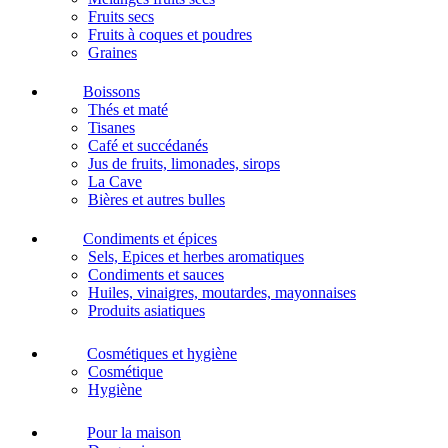
Fruits secs
Fruits à coques et poudres
Graines
Boissons
Thés et maté
Tisanes
Café et succédanés
Jus de fruits, limonades, sirops
La Cave
Bières et autres bulles
Condiments et épices
Sels, Epices et herbes aromatiques
Condiments et sauces
Huiles, vinaigres, moutardes, mayonnaises
Produits asiatiques
Cosmétiques et hygiène
Cosmétique
Hygiène
Pour la maison