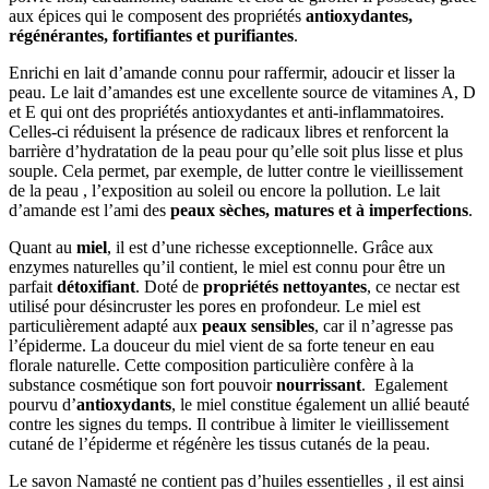
aux épices qui le composent des propriétés
antioxydantes,
régénérantes, fortifiantes et purifiantes
.
Enrichi en lait d’amande connu pour raffermir, adoucir et lisser la
peau. Le lait d’amandes est une excellente source de vitamines A, D
et E qui ont des propriétés antioxydantes et anti-inflammatoires.
Celles-ci réduisent la présence de radicaux libres et renforcent la
barrière d’hydratation de la peau pour qu’elle soit plus lisse et plus
souple. Cela permet, par exemple, de lutter contre le vieillissement
de la peau , l’exposition au soleil ou encore la pollution. Le lait
d’amande est l’ami des
peaux sèches, matures et à imperfections
.
Quant au
miel
, il est d’une richesse exceptionnelle. Grâce aux
enzymes naturelles qu’il contient, le miel est connu pour être un
parfait
détoxifiant
. Doté de
propriétés nettoyantes
, ce nectar est
utilisé pour désincruster les pores en profondeur. Le miel est
particulièrement adapté aux
peaux sensibles
, car il n’agresse pas
l’épiderme. La douceur du miel vient de sa forte teneur en eau
florale naturelle. Cette composition particulière confère à la
substance cosmétique son fort pouvoir
nourrissant
. Egalement
pourvu d’
antioxydants
, le miel constitue également un allié beauté
contre les signes du temps. Il contribue à limiter le vieillissement
cutané de l’épiderme et régénère les tissus cutanés de la peau.
Le savon Namasté ne contient pas d’huiles essentielles , il est ainsi