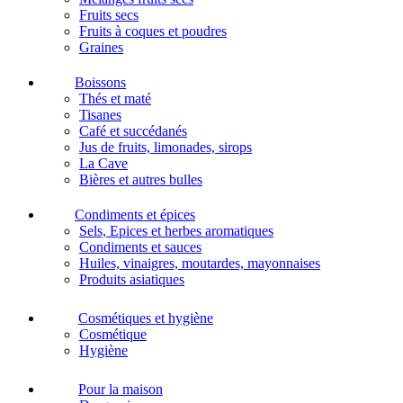
Fruits secs
Fruits à coques et poudres
Graines
Boissons
Thés et maté
Tisanes
Café et succédanés
Jus de fruits, limonades, sirops
La Cave
Bières et autres bulles
Condiments et épices
Sels, Epices et herbes aromatiques
Condiments et sauces
Huiles, vinaigres, moutardes, mayonnaises
Produits asiatiques
Cosmétiques et hygiène
Cosmétique
Hygiène
Pour la maison