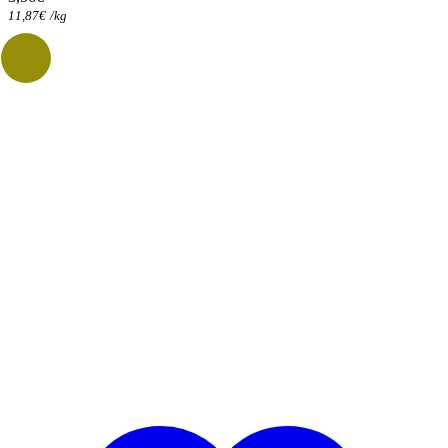
11,87
€
/
kg