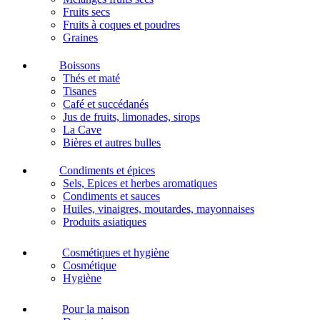
Fruits secs
Fruits à coques et poudres
Graines
Boissons
Thés et maté
Tisanes
Café et succédanés
Jus de fruits, limonades, sirops
La Cave
Bières et autres bulles
Condiments et épices
Sels, Epices et herbes aromatiques
Condiments et sauces
Huiles, vinaigres, moutardes, mayonnaises
Produits asiatiques
Cosmétiques et hygiène
Cosmétique
Hygiène
Pour la maison