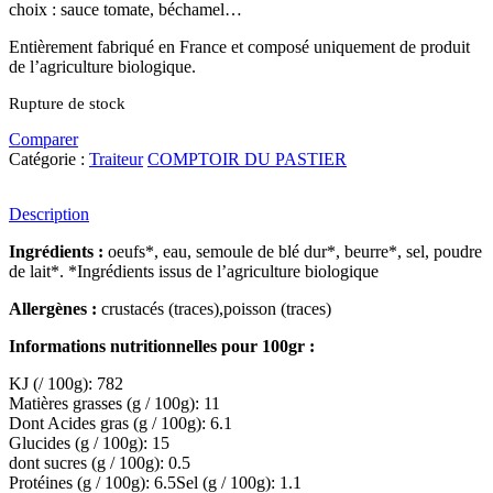
choix : sauce tomate, béchamel…
Entièrement fabriqué en France et composé uniquement de produit
de l’agriculture biologique.
Rupture de stock
Comparer
Catégorie :
Traiteur
COMPTOIR DU PASTIER
Description
Ingrédients :
oeufs*, eau, semoule de blé dur*, beurre*, sel, poudre
de lait*. *Ingrédients issus de l’agriculture biologique
Allergènes :
crustacés (traces),poisson (traces)
Informations nutritionnelles p
our 100gr
:
KJ (/ 100g): 782
Matières grasses (g / 100g): 11
Dont Acides gras (g / 100g): 6.1
Glucides (g / 100g): 15
dont sucres (g / 100g): 0.5
Protéines (g / 100g): 6.5
Sel (g / 100g): 1.1