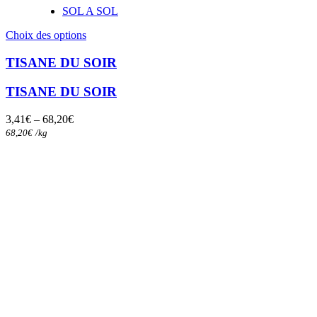
SOL A SOL
Ce
Choix des options
produit
a
TISANE DU SOIR
plusieurs
variations.
TISANE DU SOIR
Les
options
3,41
€
–
68,20
€
peuvent
68,20
€
/
kg
être
choisies
sur
la
page
du
produit