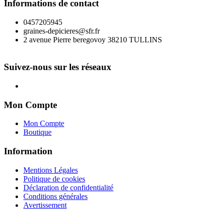
Informations de contact
produit
0457205945
graines-depicieres@sfr.fr
2 avenue Pierre beregovoy 38210 TULLINS
Suivez-nous sur les réseaux
Mon Compte
Mon Compte
Boutique
Information
Mentions Légales
Politique de cookies
Déclaration de confidentialité
Conditions générales
Avertissement