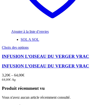
Ajouter à la liste d’envies
SOL A SOL
Ce
Choix des options
produit
a
INFUSION L’OISEAU DU VERGER VRAC
plusieurs
variations.
INFUSION L’OISEAU DU VERGER VRAC
Les
options
3,20
€
–
64,00
€
peuvent
64,00
€
/
kg
être
choisies
Produit récemment vu
sur
la
Vous n'avez aucun article récemment consulté.
page
du