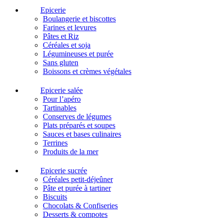
Epicerie
Boulangerie et biscottes
Farines et levures
Pâtes et Riz
Céréales et soja
Légumineuses et purée
Sans gluten
Boissons et crèmes végétales
Epicerie salée
Pour l’apéro
Tartinables
Conserves de légumes
Plats préparés et soupes
Sauces et bases culinaires
Terrines
Produits de la mer
Epicerie sucrée
Céréales petit-déjeûner
Pâte et purée à tartiner
Biscuits
Chocolats & Confiseries
Desserts & compotes