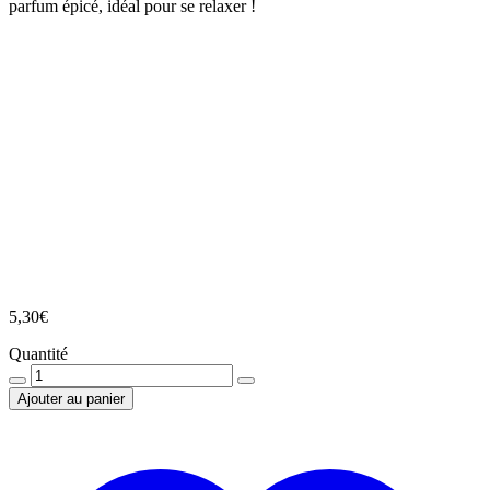
parfum épicé, idéal pour se relaxer !
5,30
€
Quantité
Quantité
Ajouter au panier