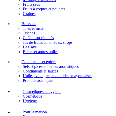
Fruits secs
Fruits à coques et poudres
Graines
Boissons
Thés et maté
Tisanes
Café et succédanés
Jus de fruits, limonades, sirops
La Cave
Bières et autres bulles
Condiments et épices
Sels, Epices et herbes aromatiques
Condiments et sauces
Huiles, vinaigres, moutardes, mayonnaises
Produits asiatiques
Cosmétiques et hygiène
Cosmétique
Hygiène
Pour la maison