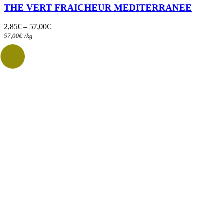
variations.
THE VERT FRAICHEUR MEDITERRANEE
Les
options
2,85
€
–
57,00
€
peuvent
57,00
€
/
kg
être
choisies
sur
la
page
du
produit