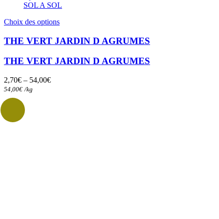
SOL A SOL
Ce
Choix des options
produit
a
THE VERT JARDIN D AGRUMES
plusieurs
variations.
THE VERT JARDIN D AGRUMES
Les
options
2,70
€
–
54,00
€
peuvent
54,00
€
/
kg
être
choisies
sur
la
page
du
produit