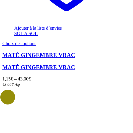
Ajouter à la liste d’envies
SOL A SOL
Ce
Choix des options
produit
a
MATÉ GINGEMBRE VRAC
plusieurs
variations.
MATÉ GINGEMBRE VRAC
Les
options
1,15
€
–
43,00
€
peuvent
43,00
€
/
kg
être
choisies
sur
la
page
du
produit