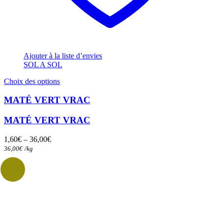
Ajouter à la liste d’envies
SOL A SOL
Ce
Choix des options
produit
a
MATÉ VERT VRAC
plusieurs
variations.
MATÉ VERT VRAC
Les
options
1,60
€
–
36,00
€
peuvent
36,00
€
/
kg
être
choisies
sur
la
page
du
produit