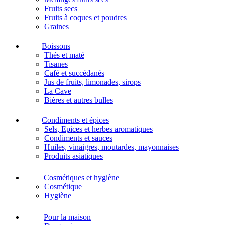
Fruits secs
Fruits à coques et poudres
Graines
Boissons
Thés et maté
Tisanes
Café et succédanés
Jus de fruits, limonades, sirops
La Cave
Bières et autres bulles
Condiments et épices
Sels, Epices et herbes aromatiques
Condiments et sauces
Huiles, vinaigres, moutardes, mayonnaises
Produits asiatiques
Cosmétiques et hygiène
Cosmétique
Hygiène
Pour la maison