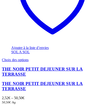
Ajouter à la liste d’envies
SOL A SOL
Ce
Choix des options
produit
a
THE NOIR PETIT DEJEUNER SUR LA
plusieurs
TERRASSE
variations.
Les
THE NOIR PETIT DEJEUNER SUR LA
options
TERRASSE
peuvent
être
choisies
2,52
€
–
50,50
€
sur
50,50
€
/
kg