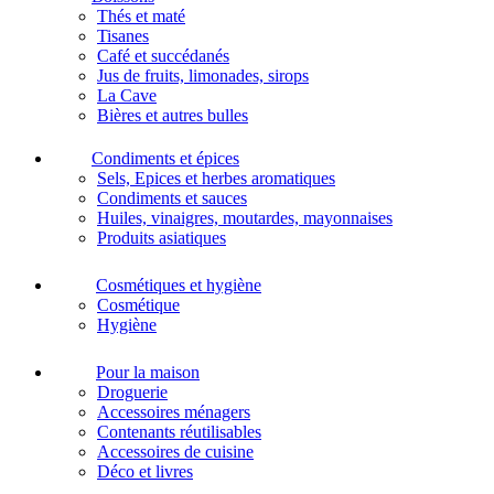
Thés et maté
Tisanes
Café et succédanés
Jus de fruits, limonades, sirops
La Cave
Bières et autres bulles
Condiments et épices
Sels, Epices et herbes aromatiques
Condiments et sauces
Huiles, vinaigres, moutardes, mayonnaises
Produits asiatiques
Cosmétiques et hygiène
Cosmétique
Hygiène
Pour la maison
Droguerie
Accessoires ménagers
Contenants réutilisables
Accessoires de cuisine
Déco et livres