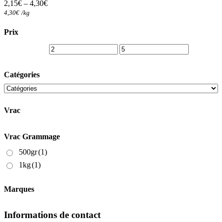
2,15
€
–
4,30
€
peuvent
4,30
€
/
kg
être
choisies
Prix
sur
la
page
du
produit
Catégories
Vrac
Vrac Grammage
500gr
(1)
1kg
(1)
Marques
Informations de contact