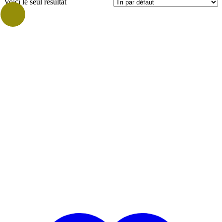
Voici le seul résultat
Prix
Catégories
Vrac
Vrac Grammage
500gr
(1)
1kg
(1)
Marques