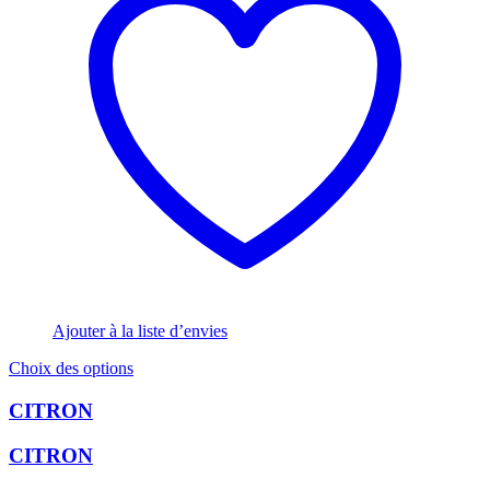
Ajouter à la liste d’envies
Ce
Choix des options
produit
a
CITRON
plusieurs
variations.
CITRON
Les
options