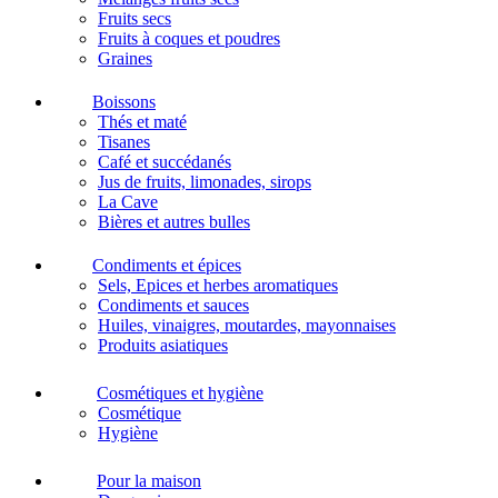
Fruits secs
Fruits à coques et poudres
Graines
Boissons
Thés et maté
Tisanes
Café et succédanés
Jus de fruits, limonades, sirops
La Cave
Bières et autres bulles
Condiments et épices
Sels, Epices et herbes aromatiques
Condiments et sauces
Huiles, vinaigres, moutardes, mayonnaises
Produits asiatiques
Cosmétiques et hygiène
Cosmétique
Hygiène
Pour la maison