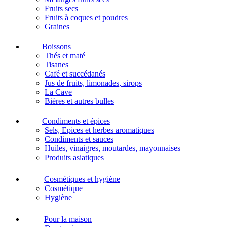
Fruits secs
Fruits à coques et poudres
Graines
Boissons
Thés et maté
Tisanes
Café et succédanés
Jus de fruits, limonades, sirops
La Cave
Bières et autres bulles
Condiments et épices
Sels, Epices et herbes aromatiques
Condiments et sauces
Huiles, vinaigres, moutardes, mayonnaises
Produits asiatiques
Cosmétiques et hygiène
Cosmétique
Hygiène
Pour la maison