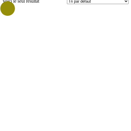
Voici le seul résultat
Prix
Catégories
Vrac
Vrac Grammage
Marques
BEAU SOLEIL
(1)