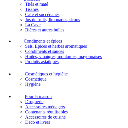
Thés et maté
Tisanes
Café et succédanés
Jus de fruits, limonades, sirops
La Cave
Bières et autres bulles
Condiments et épices
Sels, Epices et herbes aromatiques
Condiments et sauces
Huiles, vinaigres, moutardes, mayonnaises
Produits asiatiques
Cosmétiques et hygiène
Cosmétique
Hygiène
Pour la maison
Droguerie
Accessoires ménagers
Contenants réutilisables
Accessoires de cuisine
Déco et livres