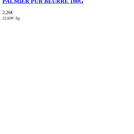
PALMIER PUR BEURRE 100G
2,26
€
22,60
€
/
kg