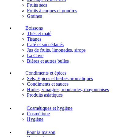
Fruits secs
Fruits à coques et poudres
Graines
Boissons
Thés et maté
Tisanes
Café et succédanés
Jus de fruits, limonades, sirops
La Cave
Bières et autres bulles
Condiments et épices
Sels, Epices et herbes aromatiques
Condiments et sauces
Huiles, vinaigres, moutardes, mayonnaises
Produits asiatiques
Cosmétiques et hygiène
Cosmétique
Hygiène
Pour la maison