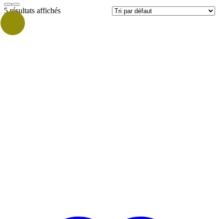
5 résultats affichés
Prix
Catégories
Vrac
Vrac Grammage
Marques
CHAMPLAT
(4)