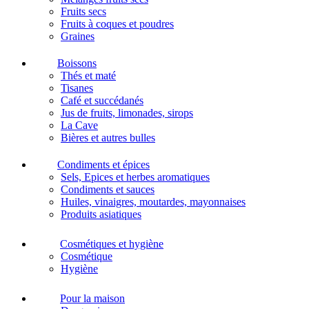
Fruits secs
Fruits à coques et poudres
Graines
Boissons
Thés et maté
Tisanes
Café et succédanés
Jus de fruits, limonades, sirops
La Cave
Bières et autres bulles
Condiments et épices
Sels, Epices et herbes aromatiques
Condiments et sauces
Huiles, vinaigres, moutardes, mayonnaises
Produits asiatiques
Cosmétiques et hygiène
Cosmétique
Hygiène
Pour la maison