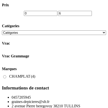
choisies
Prix
sur
la
page
du
produit
Catégories
Vrac
Vrac Grammage
Marques
CHAMPLAT
(4)
Informations de contact
0457205945
graines-depicieres@sfr.fr
2 avenue Pierre beregovoy 38210 TULLINS