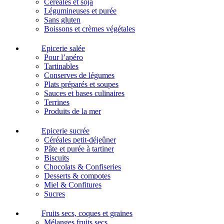
Céréales et soja
Légumineuses et purée
Sans gluten
Boissons et crèmes végétales
Epicerie salée
Pour l’apéro
Tartinables
Conserves de légumes
Plats préparés et soupes
Sauces et bases culinaires
Terrines
Produits de la mer
Epicerie sucrée
Céréales petit-déjeûner
Pâte et purée à tartiner
Biscuits
Chocolats & Confiseries
Desserts & compotes
Miel & Confitures
Sucres
Fruits secs, coques et graines
Mélanges fruits secs