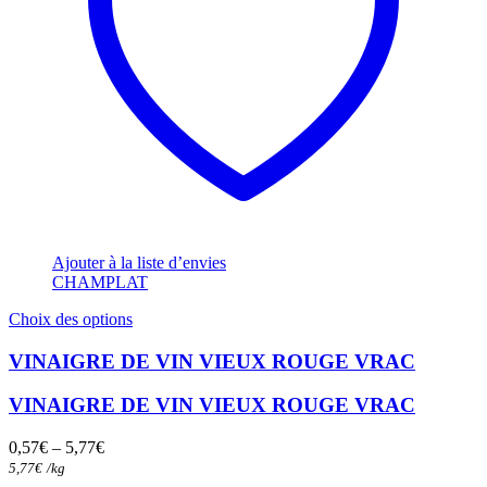
Ajouter à la liste d’envies
CHAMPLAT
Ce
Choix des options
produit
a
VINAIGRE DE VIN VIEUX ROUGE VRAC
plusieurs
variations.
VINAIGRE DE VIN VIEUX ROUGE VRAC
Les
options
0,57
€
–
5,77
€
peuvent
5,77
€
/
kg
être