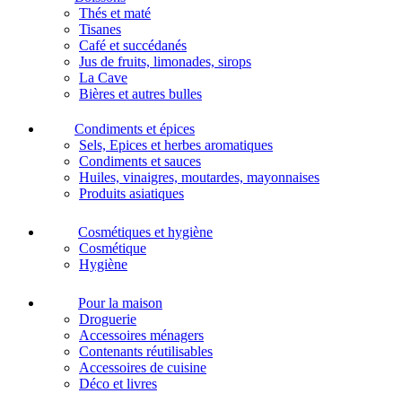
Thés et maté
Tisanes
Café et succédanés
Jus de fruits, limonades, sirops
La Cave
Bières et autres bulles
Condiments et épices
Sels, Epices et herbes aromatiques
Condiments et sauces
Huiles, vinaigres, moutardes, mayonnaises
Produits asiatiques
Cosmétiques et hygiène
Cosmétique
Hygiène
Pour la maison
Droguerie
Accessoires ménagers
Contenants réutilisables
Accessoires de cuisine
Déco et livres