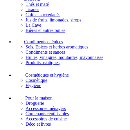
Thés et maté
Tisanes
Café et succédanés
Jus de fruits, limonades, sirops
La Cave
Bières et autres bulles
Condiments et épices
Sels, Epices et herbes aromatiques
Condiments et sauces
Huiles, vinaigres, moutardes, mayonnaises
Produits asiatiques
Cosmétiques et hygiène
Cosmétique
Hygiène
Pour la maison
Droguerie
Accessoires ménagers
Contenants réutilisables
Accessoires de cuisine
Déco et livres