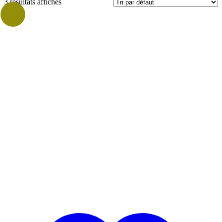
3 résultats affichés
Prix
Catégories
Vrac
Vrac Grammage
Marques
TANTE HELENE
(3)