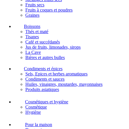
Fruits secs
Fruits à coques et poudres
Graines
Boissons
Thés et maté
Tisanes
Café et succédanés
Jus de fruits, limonades, sirops
La Cave
Bières et autres bulles
Condiments et épices
Sels, Epices et herbes aromatiques
Condiments et sauces
Huiles, vinaigres, moutardes, mayonnaises
Produits asiatiques
Cosmétiques et hygiène
Cosmétique
Hygiène
Pour la maison