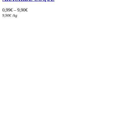
Les
options
0,99
€
–
9,90
€
peuvent
9,90
€
/
kg
être
choisies
sur
la
page
du
produit