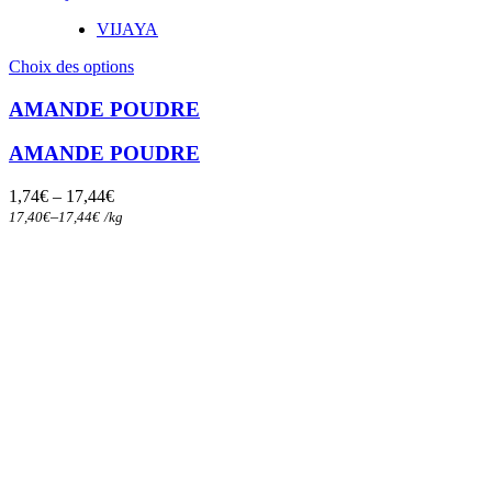
VIJAYA
Ce
Choix des options
produit
a
AMANDE POUDRE
plusieurs
variations.
AMANDE POUDRE
Les
options
1,74
€
–
17,44
€
peuvent
–
17,40
€
17,44
€
/
kg
être
choisies
sur
la
page
du
produit