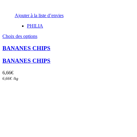
Ajouter à la liste d’envies
PHILIA
Ce
Choix des options
produit
a
BANANES CHIPS
plusieurs
variations.
BANANES CHIPS
Les
options
6,66
€
peuvent
6,66
€
/
kg
être
choisies
sur
la
page
du
produit