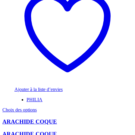
Ajouter à la liste d’envies
PHILIA
Ce
Choix des options
produit
a
ARACHIDE COQUE
plusieurs
variations.
ARACHIDE COQUE