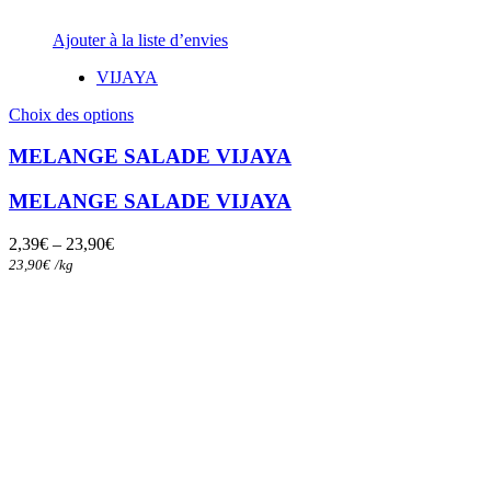
Ajouter à la liste d’envies
VIJAYA
Ce
Choix des options
produit
a
MELANGE SALADE VIJAYA
plusieurs
variations.
MELANGE SALADE VIJAYA
Les
options
2,39
€
–
23,90
€
peuvent
23,90
€
/
kg
être
choisies
sur
la
page
du
produit