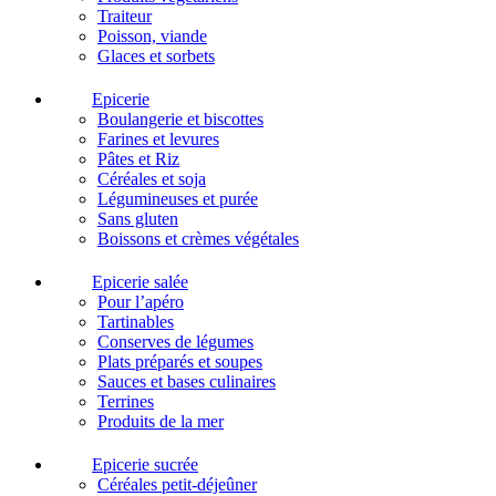
Traiteur
Poisson, viande
Glaces et sorbets
Epicerie
Boulangerie et biscottes
Farines et levures
Pâtes et Riz
Céréales et soja
Légumineuses et purée
Sans gluten
Boissons et crèmes végétales
Epicerie salée
Pour l’apéro
Tartinables
Conserves de légumes
Plats préparés et soupes
Sauces et bases culinaires
Terrines
Produits de la mer
Epicerie sucrée
Céréales petit-déjeûner