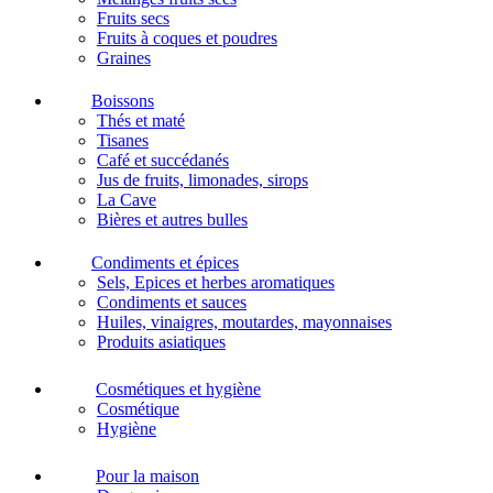
Fruits secs
Fruits à coques et poudres
Graines
Boissons
Thés et maté
Tisanes
Café et succédanés
Jus de fruits, limonades, sirops
La Cave
Bières et autres bulles
Condiments et épices
Sels, Epices et herbes aromatiques
Condiments et sauces
Huiles, vinaigres, moutardes, mayonnaises
Produits asiatiques
Cosmétiques et hygiène
Cosmétique
Hygiène
Pour la maison