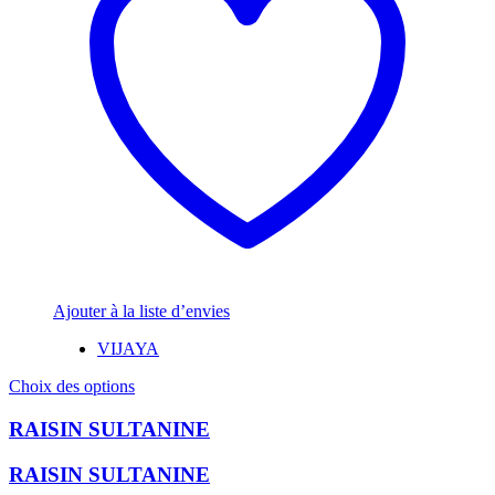
Ajouter à la liste d’envies
VIJAYA
Ce
Choix des options
produit
a
RAISIN SULTANINE
plusieurs
variations.
RAISIN SULTANINE
Les