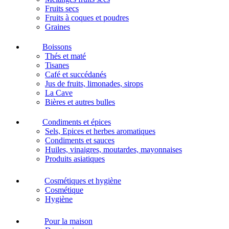
Fruits secs
Fruits à coques et poudres
Graines
Boissons
Thés et maté
Tisanes
Café et succédanés
Jus de fruits, limonades, sirops
La Cave
Bières et autres bulles
Condiments et épices
Sels, Epices et herbes aromatiques
Condiments et sauces
Huiles, vinaigres, moutardes, mayonnaises
Produits asiatiques
Cosmétiques et hygiène
Cosmétique
Hygiène
Pour la maison