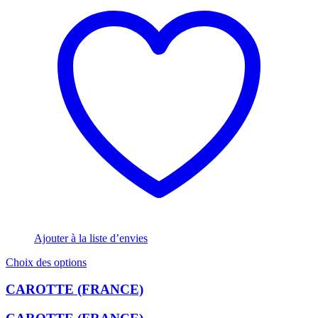
Ajouter à la liste d’envies
Ce
Choix des options
produit
a
CAROTTE (FRANCE)
plusieurs
variations.