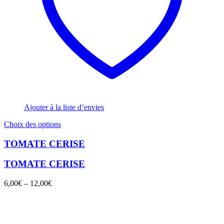
Ajouter à la liste d’envies
Ce
Choix des options
produit
a
TOMATE CERISE
plusieurs
variations.
TOMATE CERISE
Les
options
6,00
€
–
12,00
€
peuvent
être
choisies
sur
la