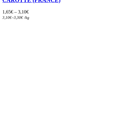
CAROTTE (FRANCE)
Les
options
1,65
€
–
3,10
€
peuvent
–
3,10
€
3,30
€
/
kg
être
choisies
sur
la
page
du
produit