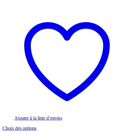
Ajouter à la liste d’envies
Ce
Choix des options
produit