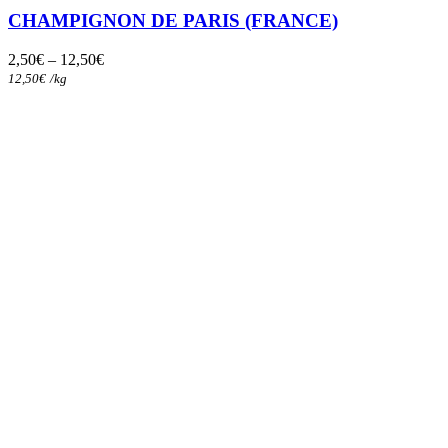
variations.
CHAMPIGNON DE PARIS (FRANCE)
Les
options
2,50
€
–
12,50
€
peuvent
12,50
€
/
kg
être
choisies
sur
la
page
du
produit