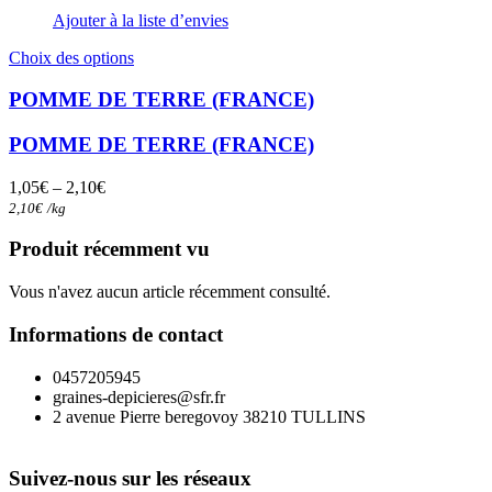
Ajouter à la liste d’envies
Ce
Choix des options
produit
a
POMME DE TERRE (FRANCE)
plusieurs
variations.
POMME DE TERRE (FRANCE)
Les
options
1,05
€
–
2,10
€
peuvent
2,10
€
/
kg
être
choisies
Produit récemment vu
sur
la
Vous n'avez aucun article récemment consulté.
page
du
Informations de contact
produit
0457205945
graines-depicieres@sfr.fr
2 avenue Pierre beregovoy 38210 TULLINS
Suivez-nous sur les réseaux