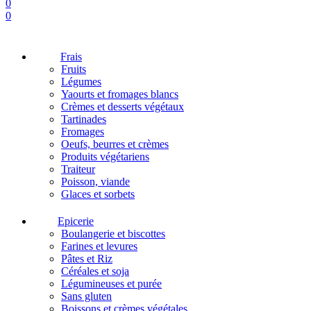
0
0
Frais
Fruits
Légumes
Yaourts et fromages blancs
Crèmes et desserts végétaux
Tartinades
Fromages
Oeufs, beurres et crèmes
Produits végétariens
Traiteur
Poisson, viande
Glaces et sorbets
Epicerie
Boulangerie et biscottes
Farines et levures
Pâtes et Riz
Céréales et soja
Légumineuses et purée
Sans gluten
Boissons et crèmes végétales