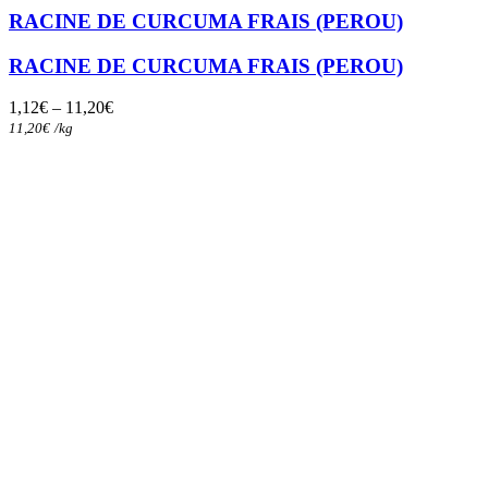
a
RACINE DE CURCUMA FRAIS (PEROU)
plusieurs
variations.
RACINE DE CURCUMA FRAIS (PEROU)
Les
options
1,12
€
–
11,20
€
peuvent
11,20
€
/
kg
être
choisies
sur
la
page
du
produit