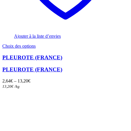
Ajouter à la liste d’envies
Ce
Choix des options
produit
a
PLEUROTE (FRANCE)
plusieurs
variations.
PLEUROTE (FRANCE)
Les
options
2,64
€
–
13,20
€
peuvent
13,20
€
/
kg
être
choisies
sur
la
page
du
produit