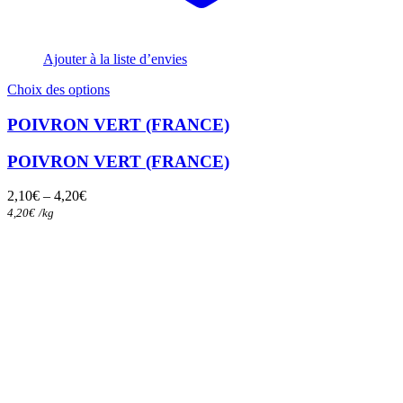
Ajouter à la liste d’envies
Ce
Choix des options
produit
a
POIVRON VERT (FRANCE)
plusieurs
variations.
POIVRON VERT (FRANCE)
Les
options
2,10
€
–
4,20
€
peuvent
4,20
€
/
kg
être
choisies
sur
la
page
du
produit