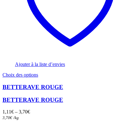
Ajouter à la liste d’envies
Ce
Choix des options
produit
a
BETTERAVE ROUGE
plusieurs
variations.
BETTERAVE ROUGE
Les
options
1,11
€
–
3,70
€
peuvent
3,70
€
/
kg
être
choisies
sur
la