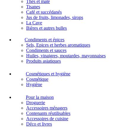
Thés et maté
Tisanes
Café et succédanés
Jus de fruits, limonades, sirops
La Cave
Bières et autres bulles
Condiments et épices
Sels, Epices et herbes aromatiques
Condiments et sauces
Huiles, vinaigres, moutardes, mayonnaises
Produits asiatiques
Cosmétiques et hygiène
Cosmétique
Hygiène
Pour la maison
Droguerie
Accessoires ménagers
Contenants réutilisables
Accessoires de cuisine
Déco et livres