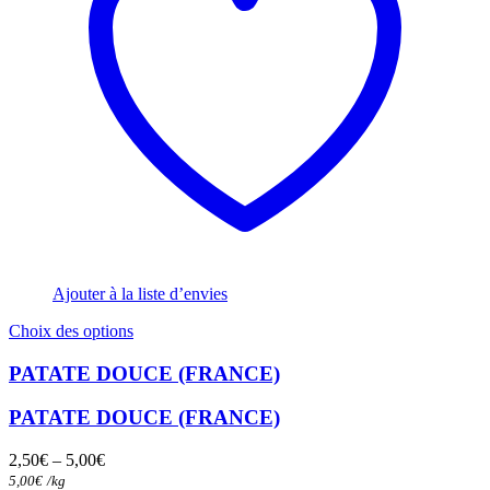
Ajouter à la liste d’envies
Ce
Choix des options
produit
a
PATATE DOUCE (FRANCE)
plusieurs
variations.
PATATE DOUCE (FRANCE)
Les
options
2,50
€
–
5,00
€
peuvent
5,00
€
/
kg
être