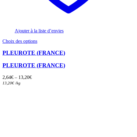
Ajouter à la liste d’envies
Ce
Choix des options
produit
a
PLEUROTE (FRANCE)
plusieurs
variations.
PLEUROTE (FRANCE)
Les
options
2,64
€
–
13,20
€
peuvent
13,20
€
/
kg
être
choisies
sur
la
page
du
produit