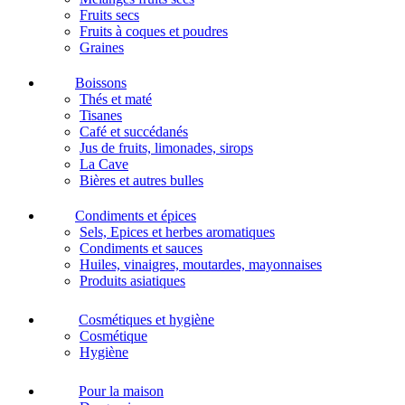
Fruits secs
Fruits à coques et poudres
Graines
Boissons
Thés et maté
Tisanes
Café et succédanés
Jus de fruits, limonades, sirops
La Cave
Bières et autres bulles
Condiments et épices
Sels, Epices et herbes aromatiques
Condiments et sauces
Huiles, vinaigres, moutardes, mayonnaises
Produits asiatiques
Cosmétiques et hygiène
Cosmétique
Hygiène
Pour la maison