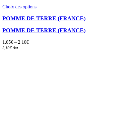
Ce
Choix des options
produit
a
POMME DE TERRE (FRANCE)
plusieurs
variations.
POMME DE TERRE (FRANCE)
Les
options
1,05
€
–
2,10
€
peuvent
2,10
€
/
kg
être
choisies
sur
la
page
du
produit