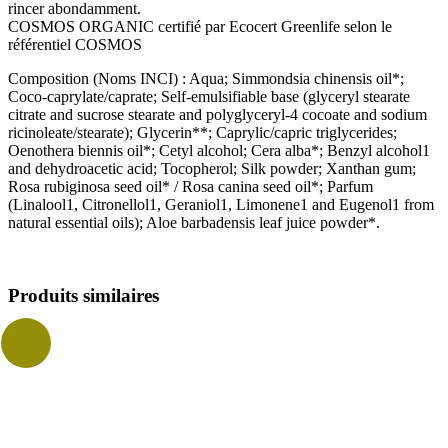
rincer abondamment.
COSMOS ORGANIC certifié par Ecocert Greenlife selon le
référentiel COSMOS
Composition (Noms INCI) : Aqua; Simmondsia chinensis oil*;
Coco-caprylate/caprate; Self-emulsifiable base (glyceryl stearate
citrate and sucrose stearate and polyglyceryl-4 cocoate and sodium
ricinoleate/stearate); Glycerin**; Caprylic/capric triglycerides;
Oenothera biennis oil*; Cetyl alcohol; Cera alba*; Benzyl alcohol1
and dehydroacetic acid; Tocopherol; Silk powder; Xanthan gum;
Rosa rubiginosa seed oil* / Rosa canina seed oil*; Parfum
(Linalool1, Citronellol1, Geraniol1, Limonene1 and Eugenol1 from
natural essential oils); Aloe barbadensis leaf juice powder*.
Produits similaires