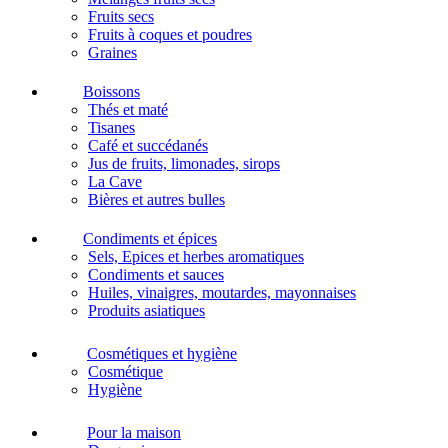
Fruits secs
Fruits à coques et poudres
Graines
Boissons
Thés et maté
Tisanes
Café et succédanés
Jus de fruits, limonades, sirops
La Cave
Bières et autres bulles
Condiments et épices
Sels, Epices et herbes aromatiques
Condiments et sauces
Huiles, vinaigres, moutardes, mayonnaises
Produits asiatiques
Cosmétiques et hygiène
Cosmétique
Hygiène
Pour la maison