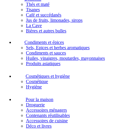
Thés et maté
Tisanes
Café et succédanés
Jus de fruits, limonades, sirops
La Cave
Bières et autres bulles
Condiments et épices
Sels, Epices et herbes aromatiques
Condiments et sauces
Huiles, vinaigres, moutardes, mayonnaises
Produits asiatiques
Cosmétiques et hygiène
Cosmétique
Hygiène
Pour la maison
Droguerie
Accessoires ménagers
Contenants réutilisables
Accessoires de cuisine
Déco et livres