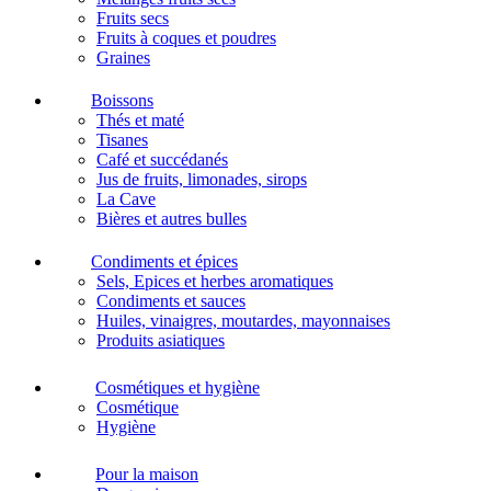
Fruits secs
Fruits à coques et poudres
Graines
Boissons
Thés et maté
Tisanes
Café et succédanés
Jus de fruits, limonades, sirops
La Cave
Bières et autres bulles
Condiments et épices
Sels, Epices et herbes aromatiques
Condiments et sauces
Huiles, vinaigres, moutardes, mayonnaises
Produits asiatiques
Cosmétiques et hygiène
Cosmétique
Hygiène
Pour la maison