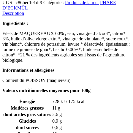
UGS :
c86bec1e1df9
Catégorie :
Produits de la mer
PHARE
D’ECKMÜL
Description
Ingrédients :
Filets de MAQUEREAUX 60% , eau, vinaigre d’alcool*, citron*
3%, huile d’olive vierge extra*, vinaigre de vin blanc*, sucre roux*,
vin blanc*, chlorure de potassium, levure * désactivée, épaississant :
farine de graines de guar*, basilic 0.06%*, huile essentielle de
citron*. *21 % des ingrédients agricoles sont issus de l’agriculture
biologique.
Informations et allergènes
Contient du POISSON (maquereau).
Valeurs nutritionnelles moyennes pour 100g
Énergie
728 kJ / 175 kcal
Matières grasses
11 g
dont acides gras saturés
2,6 g
Glucides
0,9 g
dont sucres
0,6 g