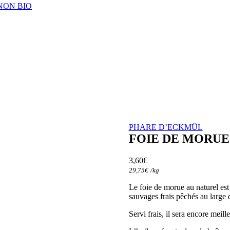
NON BIO
PHARE D’ECKMÜL
FOIE DE MORUE
3,60
€
29,75
€
/
kg
Le foie de morue au naturel est
sauvages frais pêchés au large de
Servi frais, il sera encore meille