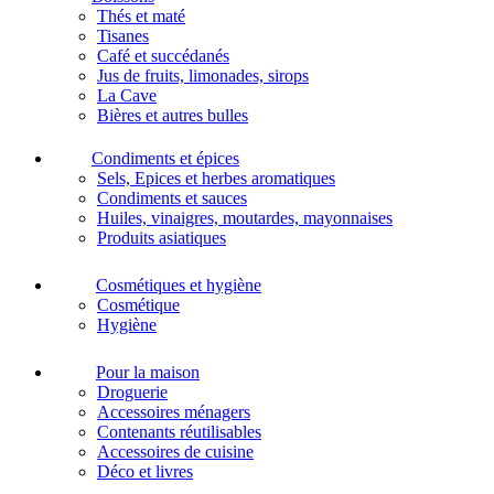
Thés et maté
Tisanes
Café et succédanés
Jus de fruits, limonades, sirops
La Cave
Bières et autres bulles
Condiments et épices
Sels, Epices et herbes aromatiques
Condiments et sauces
Huiles, vinaigres, moutardes, mayonnaises
Produits asiatiques
Cosmétiques et hygiène
Cosmétique
Hygiène
Pour la maison
Droguerie
Accessoires ménagers
Contenants réutilisables
Accessoires de cuisine
Déco et livres