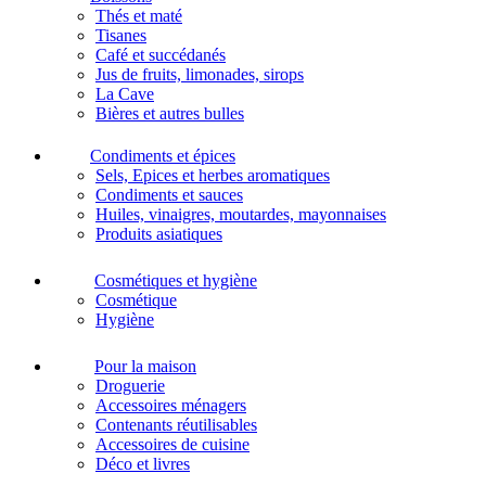
Thés et maté
Tisanes
Café et succédanés
Jus de fruits, limonades, sirops
La Cave
Bières et autres bulles
Condiments et épices
Sels, Epices et herbes aromatiques
Condiments et sauces
Huiles, vinaigres, moutardes, mayonnaises
Produits asiatiques
Cosmétiques et hygiène
Cosmétique
Hygiène
Pour la maison
Droguerie
Accessoires ménagers
Contenants réutilisables
Accessoires de cuisine
Déco et livres