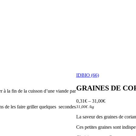
IDBIO (66)
GRAINES DE CO
er à la fin de la cuisson d’une viande par
0,31
€
–
31,00
€
ns de les faire griller quelques secondes
31,00
€
/
kg
La saveur des graines de coriand
Ces petites graines sont indisp