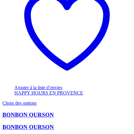
Ajouter à la liste d’envies
HAPPY HOURS EN PROVENCE
Ce
Choix des options
produit
a
BONBON OURSON
plusieurs
variations.
BONBON OURSON
Les