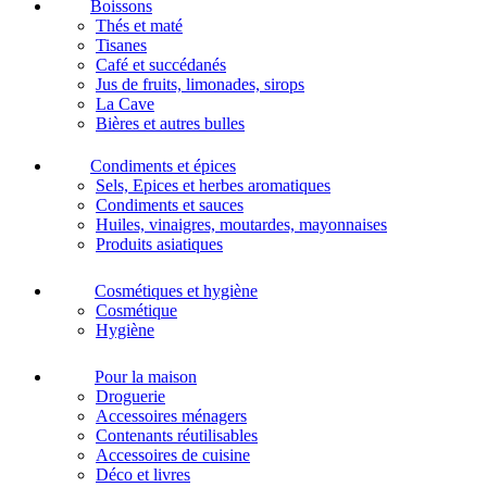
Boissons
Thés et maté
Tisanes
Café et succédanés
Jus de fruits, limonades, sirops
La Cave
Bières et autres bulles
Condiments et épices
Sels, Epices et herbes aromatiques
Condiments et sauces
Huiles, vinaigres, moutardes, mayonnaises
Produits asiatiques
Cosmétiques et hygiène
Cosmétique
Hygiène
Pour la maison
Droguerie
Accessoires ménagers
Contenants réutilisables
Accessoires de cuisine
Déco et livres