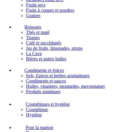
Fruits secs
Fruits à coques et poudres
Graines
Boissons
Thés et maté
Tisanes
Café et succédanés
Jus de fruits, limonades, sirops
La Cave
Bières et autres bulles
Condiments et épices
Sels, Epices et herbes aromatiques
Condiments et sauces
Huiles, vinaigres, moutardes, mayonnaises
Produits asiatiques
Cosmétiques et hygiène
Cosmétique
Hygiène
Pour la maison