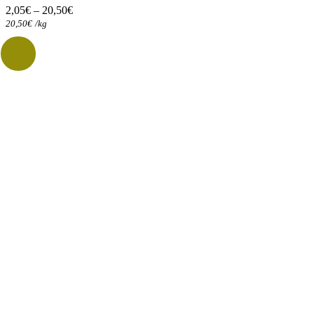
options
2,05
€
–
20,50
€
peuvent
20,50
€
/
kg
être
choisies
sur
la
page
du
produit