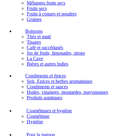
Mélanges fruits secs
Fruits secs
Fruits à coques et poudres
Graines
Boissons
Thés et maté
Tisanes
Café et succédanés
Jus de fruits, limonades, sirops
La Cave
Bières et autres bulles
Condiments et épices
Sels, Epices et herbes aromatiques
Condiments et sauces
Huiles, vinaigres, moutardes, mayonnaises
Produits asiatiques
Cosmétiques et hygiène
Cosmétique
Hygiène
Pour la maison