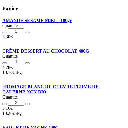
Panier
AMANDE SESAME MIEL - 100gr
Quantité
Quantité
3,30
€
CRÊME DESSERT AU CHOCOLAT 400G
Quantité
Quantité
4,28
€
10,70
€
/
kg
FROMAGE BLANC DE CHEVRE FERME DE
GALERNE NON BIO
Quantité
Quantité
5,10
€
10,20
€
/
kg
YAOURT DE VACHE 500G