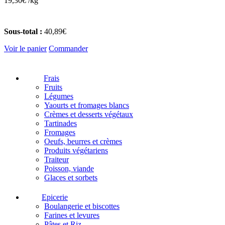
19,30
€
/
kg
Sous-total :
40,89
€
Voir le panier
Commander
Frais
Fruits
Légumes
Yaourts et fromages blancs
Crèmes et desserts végétaux
Tartinades
Fromages
Oeufs, beurres et crèmes
Produits végétariens
Traiteur
Poisson, viande
Glaces et sorbets
Epicerie
Boulangerie et biscottes
Farines et levures
Pâtes et Riz