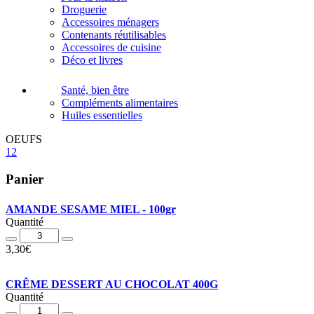
Droguerie
Accessoires ménagers
Contenants réutilisables
Accessoires de cuisine
Déco et livres
Santé, bien être
Compléments alimentaires
Huiles essentielles
OEUFS
12
Panier
AMANDE SESAME MIEL - 100gr
Quantité
Quantité
3,30
€
CRÊME DESSERT AU CHOCOLAT 400G
Quantité
Quantité