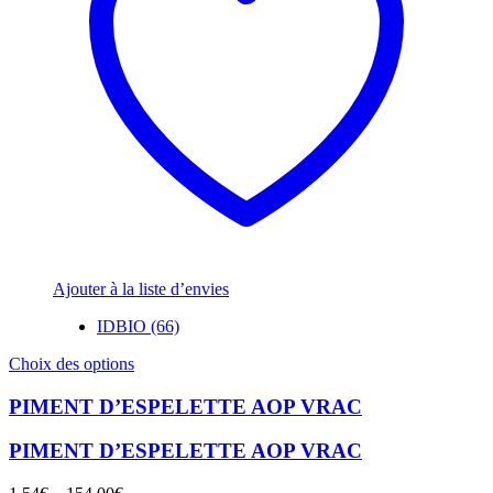
Ajouter à la liste d’envies
IDBIO (66)
Ce
Choix des options
produit
a
PIMENT D’ESPELETTE AOP VRAC
plusieurs
variations.
PIMENT D’ESPELETTE AOP VRAC
Les
options