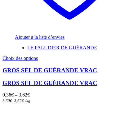
Ajouter à la liste d’envies
LE PALUDIER DE GUÉRANDE
Ce
Choix des options
produit
a
GROS SEL DE GUÉRANDE VRAC
plusieurs
variations.
GROS SEL DE GUÉRANDE VRAC
Les
options
0,36
€
–
3,62
€
peuvent
–
3,60
€
3,62
€
/
kg
être
choisies
sur
la
page
du
produit