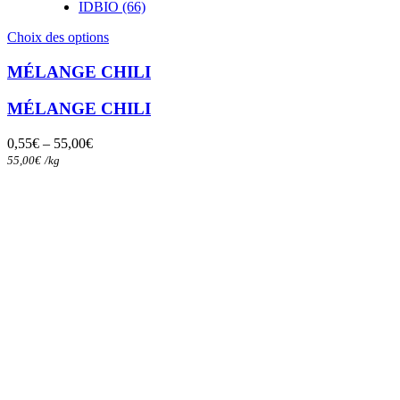
IDBIO (66)
Ce
Choix des options
produit
a
MÉLANGE CHILI
plusieurs
variations.
MÉLANGE CHILI
Les
options
0,55
€
–
55,00
€
peuvent
55,00
€
/
kg
être
choisies
sur
la
page
du
produit