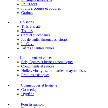
Fruits secs
Fruits à coques et poudres
Graines
Boissons
Thés et maté
Tisanes
Café et succédanés
Jus de fruits, limonades, sirops
La Cave
Bières et autres bulles
Condiments et épices
Sels, Epices et herbes aromatiques
Condiments et sauces
Huiles, vinaigres, moutardes, mayonnaises
Produits asiatiques
Cosmétiques et hygiène
Cosmétique
Hygiène
Pour la maison