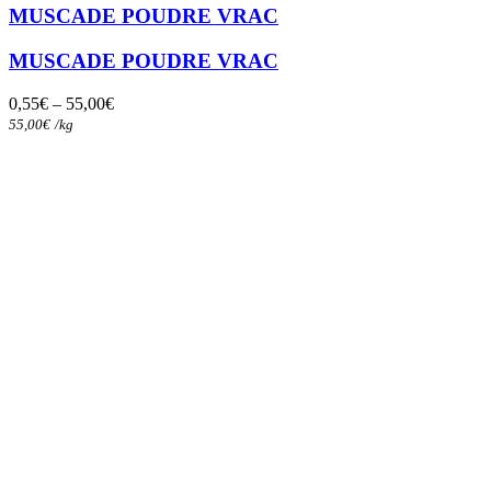
a
MUSCADE POUDRE VRAC
plusieurs
variations.
MUSCADE POUDRE VRAC
Les
options
0,55
€
–
55,00
€
peuvent
55,00
€
/
kg
être
choisies
sur
la
page
du
produit