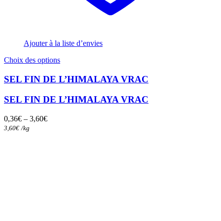
Ajouter à la liste d’envies
Ce
Choix des options
produit
a
SEL FIN DE L’HIMALAYA VRAC
plusieurs
variations.
SEL FIN DE L’HIMALAYA VRAC
Les
options
0,36
€
–
3,60
€
peuvent
3,60
€
/
kg
être
choisies
sur
la
page
du
produit