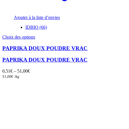
Ajouter à la liste d’envies
IDBIO (66)
Ce
Choix des options
produit
a
PAPRIKA DOUX POUDRE VRAC
plusieurs
variations.
PAPRIKA DOUX POUDRE VRAC
Les
options
0,51
€
–
51,00
€
peuvent
51,00
€
/
kg
être
choisies
sur
la
page
du
produit