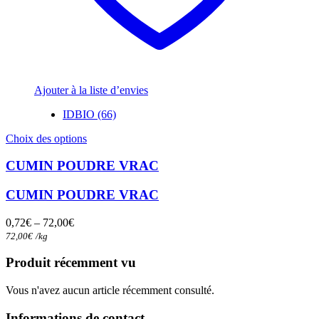
Ajouter à la liste d’envies
IDBIO (66)
Ce
Choix des options
produit
a
CUMIN POUDRE VRAC
plusieurs
variations.
CUMIN POUDRE VRAC
Les
options
0,72
€
–
72,00
€
peuvent
72,00
€
/
kg
être
choisies
Produit récemment vu
sur
la
Vous n'avez aucun article récemment consulté.
page
du
Informations de contact
produit