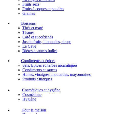
Fruits secs
Fruits à coques et poudres
Graines
Boissons
Thés et maté
Tisanes
Café et succédanés
Jus de fruits, limonades, sirops
La Cave
Bières et autres bulles
Condiments et épices
Sels, Epices et herbes aromatiques
Condiments et sauces
Huiles, vinaigres, moutardes, mayonnaises
Produits asiatiques
Cosmétiques et hygiène
Cosmétique
Hygiène
Pour la maison