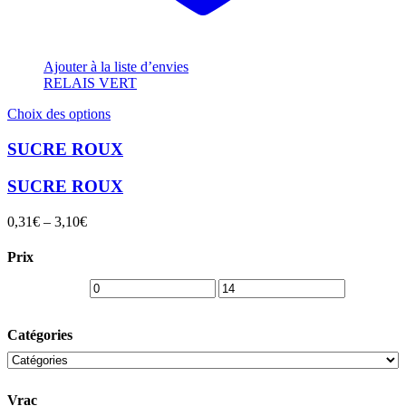
Ajouter à la liste d’envies
RELAIS VERT
Ce
Choix des options
produit
a
SUCRE ROUX
plusieurs
variations.
SUCRE ROUX
Les
options
0,31
€
–
3,10
€
peuvent
être
Prix
choisies
sur
la
page
du
Catégories
produit
Vrac