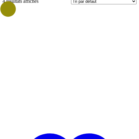
4 résultats affichés
Prix
Catégories
Vrac
Vrac Grammage
50gr
(2)
100gr
(3)
150gr
(1)
200gr
(1)
250gr
(1)