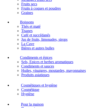
Fruits secs
Fruits à coques et poudres
Graines
Boissons
Thés et maté
Tisanes
Café et succédanés
Jus de fruits, limonades, sirops
La Cave
Bières et autres bulles
Condiments et épices
Sels, Epices et herbes aromatiques
Condiments et sauces
Huiles, vinaigres, moutardes, mayonnaises
Produits asiatiques
Cosmétiques et hygiène
Cosmétique
Hygiène
Pour la maison