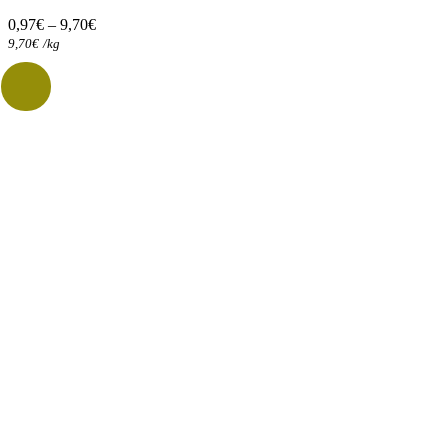
options
0,97
€
–
9,70
€
peuvent
9,70
€
/
kg
être
choisies
sur
la
page
du
produit