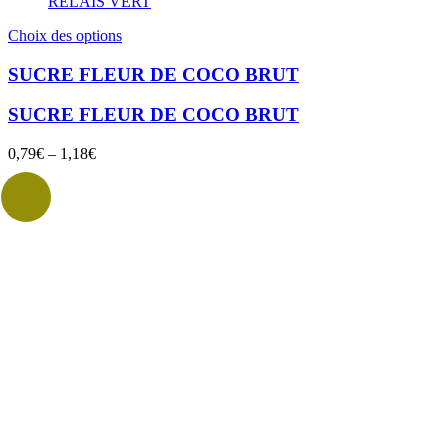
RELAIS VERT
Ce
Choix des options
produit
a
SUCRE FLEUR DE COCO BRUT
plusieurs
variations.
SUCRE FLEUR DE COCO BRUT
Les
options
0,79
€
–
1,18
€
peuvent
être
choisies
sur
la
page
du
produit