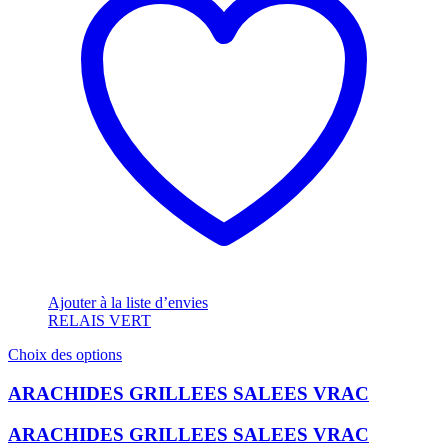
300gr
(1)
1kg
(2)
5kg
(2)
25kg
(2)
Marques
RELAIS VERT
(4)
Ajouter à la liste d’envies
RELAIS VERT
Ce
Choix des options
produit
a
ARACHIDES GRILLEES SALEES VRAC
plusieurs
variations.
ARACHIDES GRILLEES SALEES VRAC
Les