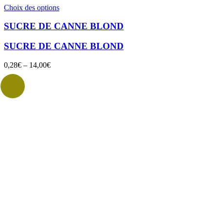
Ce
Choix des options
produit
a
SUCRE DE CANNE BLOND
plusieurs
variations.
SUCRE DE CANNE BLOND
Les
options
0,28
€
–
14,00
€
peuvent
être
choisies
sur
la
page
du
produit