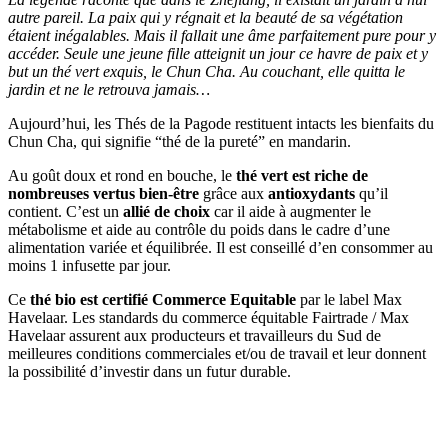
autre pareil. La paix qui y régnait et la beauté de sa végétation
étaient inégalables. Mais il fallait une âme parfaitement pure pour y
accéder. Seule une jeune fille atteignit un jour ce havre de paix et y
but un thé vert exquis, le Chun Cha. Au couchant, elle quitta le
jardin et ne le retrouva jamais…
Aujourd’hui, les Thés de la Pagode restituent intacts les bienfaits du
Chun Cha, qui signifie “thé de la pureté” en mandarin.
Au goût doux et rond en bouche, le
thé vert est riche de
nombreuses vertus bien-être
grâce aux
antioxydants
qu’il
contient. C’est un
allié de choix
car il aide à augmenter le
métabolisme et aide au contrôle du poids dans le cadre d’une
alimentation variée et équilibrée. Il est conseillé d’en consommer au
moins 1 infusette par jour.
Ce
thé bio est certifié Commerce Equitable
par le label Max
Havelaar. Les standards du commerce équitable Fairtrade / Max
Havelaar assurent aux producteurs et travailleurs du Sud de
meilleures conditions commerciales et/ou de travail et leur donnent
la possibilité d’investir dans un futur durable.