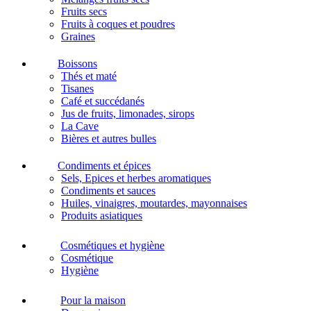
Fruits secs
Fruits à coques et poudres
Graines
Boissons
Thés et maté
Tisanes
Café et succédanés
Jus de fruits, limonades, sirops
La Cave
Bières et autres bulles
Condiments et épices
Sels, Epices et herbes aromatiques
Condiments et sauces
Huiles, vinaigres, moutardes, mayonnaises
Produits asiatiques
Cosmétiques et hygiène
Cosmétique
Hygiène
Pour la maison