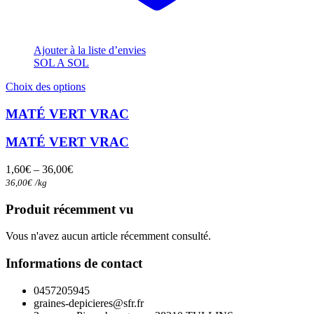
Ajouter à la liste d’envies
SOL A SOL
Ce
Choix des options
produit
a
MATÉ VERT VRAC
plusieurs
variations.
MATÉ VERT VRAC
Les
options
1,60
€
–
36,00
€
peuvent
36,00
€
/
kg
être
choisies
Produit récemment vu
sur
la
Vous n'avez aucun article récemment consulté.
page
du
Informations de contact
produit
0457205945
graines-depicieres@sfr.fr