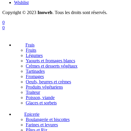
Wishlist
Copyright © 2023
Inoweb
. Tous les droits sont réservés.
0
0
Frais
Fruits
Légumes
Yaourts et fromages blancs
Crèmes et desserts végétaux
Tartinades
Fromages
Oeufs, beurres et crèmes
Produits végétariens
Traiteur
Poisson, viande
Glaces et sorbets
Epicerie
Boulangerie et biscottes
Farines et levures
Pâtes et Riz