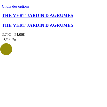
Ce
Choix des options
produit
a
THE VERT JARDIN D AGRUMES
plusieurs
variations.
THE VERT JARDIN D AGRUMES
Les
options
2,70
€
–
54,00
€
peuvent
54,00
€
/
kg
être
choisies
sur
la
page
du
produit