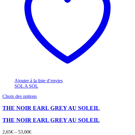
Ajouter à la liste d’envies
SOL A SOL
Ce
Choix des options
produit
a
THE NOIR EARL GREY AU SOLEIL
plusieurs
variations.
THE NOIR EARL GREY AU SOLEIL
Les
options
2,65
€
–
53,00
€
peuvent