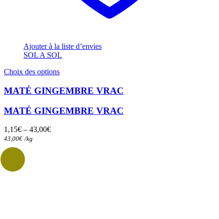
Ajouter à la liste d’envies
SOL A SOL
Ce
Choix des options
produit
a
MATÉ GINGEMBRE VRAC
plusieurs
variations.
MATÉ GINGEMBRE VRAC
Les
options
1,15
€
–
43,00
€
peuvent
43,00
€
/
kg
être
choisies
sur
la
page
du
produit