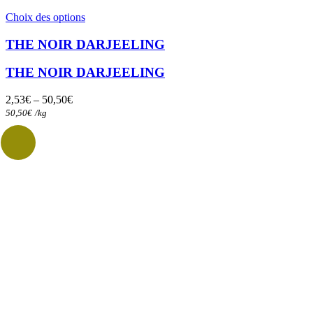
Ce
Choix des options
produit
a
THE NOIR DARJEELING
plusieurs
variations.
THE NOIR DARJEELING
Les
options
2,53
€
–
50,50
€
peuvent
50,50
€
/
kg
être
choisies
sur
la
page
du
produit