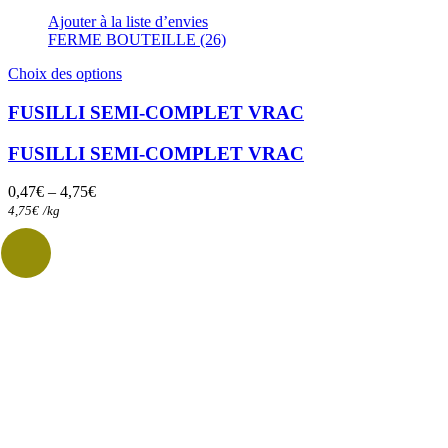
Ajouter à la liste d’envies
FERME BOUTEILLE (26)
Ce
Choix des options
produit
a
FUSILLI SEMI-COMPLET VRAC
plusieurs
variations.
FUSILLI SEMI-COMPLET VRAC
Les
options
0,47
€
–
4,75
€
peuvent
4,75
€
/
kg
être
choisies
sur
la
page
du
produit