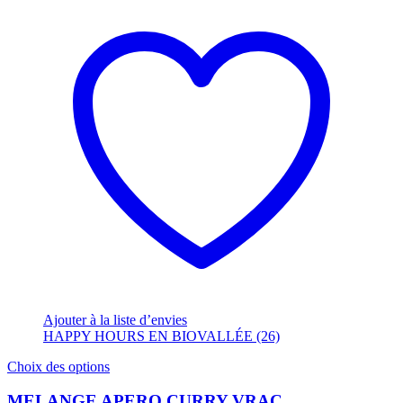
Ajouter à la liste d’envies
HAPPY HOURS EN BIOVALLÉE (26)
Ce
Choix des options
produit
a
MELANGE APERO CURRY VRAC