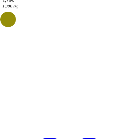
1,78
€
1,98
€
/
kg