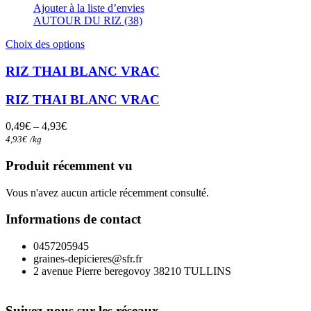
Ajouter à la liste d’envies
AUTOUR DU RIZ (38)
Ce
Choix des options
produit
a
RIZ THAI BLANC VRAC
plusieurs
variations.
RIZ THAI BLANC VRAC
Les
options
0,49
€
–
4,93
€
peuvent
4,93
€
/
kg
être
choisies
Produit récemment vu
sur
la
Vous n'avez aucun article récemment consulté.
page
du
Informations de contact
produit
0457205945
graines-depicieres@sfr.fr
2 avenue Pierre beregovoy 38210 TULLINS
Suivez-nous sur les réseaux