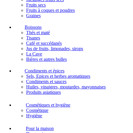
Fruits secs
Fruits à coques et poudres
Graines
Boissons
Thés et maté
Tisanes
Café et succédanés
Jus de fruits, limonades, sirops
La Cave
Bières et autres bulles
Condiments et épices
Sels, Epices et herbes aromatiques
Condiments et sauces
Huiles, vinaigres, moutardes, mayonnaises
Produits asiatiques
Cosmétiques et hygiène
Cosmétique
Hygiène
Pour la maison