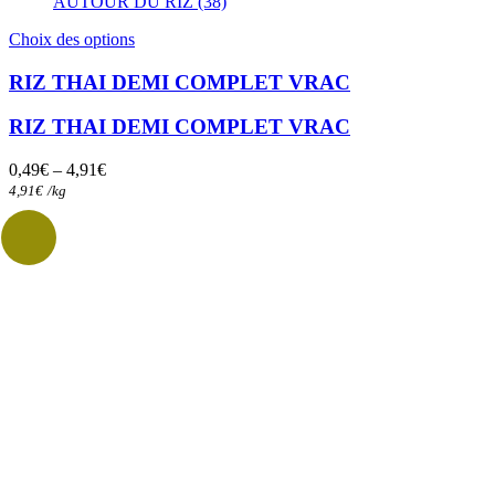
AUTOUR DU RIZ (38)
Ce
Choix des options
produit
a
RIZ THAI DEMI COMPLET VRAC
plusieurs
variations.
RIZ THAI DEMI COMPLET VRAC
Les
options
0,49
€
–
4,91
€
peuvent
4,91
€
/
kg
être
choisies
sur
la
page
du
produit