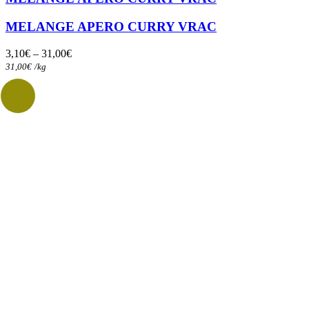
plusieurs
variations.
MELANGE APERO CURRY VRAC
Les
options
3,10
€
–
31,00
€
peuvent
31,00
€
/
kg
être
choisies
sur
la
page
du
produit