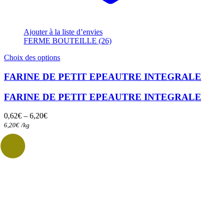
Ajouter à la liste d’envies
FERME BOUTEILLE (26)
Ce
Choix des options
produit
a
FARINE DE PETIT EPEAUTRE INTEGRALE
plusieurs
variations.
FARINE DE PETIT EPEAUTRE INTEGRALE
Les
options
0,62
€
–
6,20
€
peuvent
6,20
€
/
kg
être
choisies
sur
la
page
du
produit