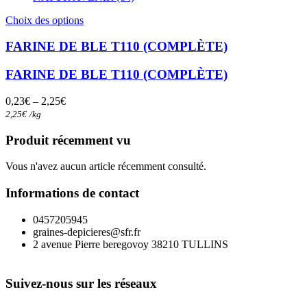
Ce
Choix des options
produit
a
FARINE DE BLE T110 (COMPLÈTE)
plusieurs
variations.
FARINE DE BLE T110 (COMPLÈTE)
Les
options
0,23
€
–
2,25
€
peuvent
2,25
€
/
kg
être
choisies
Produit récemment vu
sur
la
Vous n'avez aucun article récemment consulté.
page
du
Informations de contact
produit
0457205945
graines-depicieres@sfr.fr
2 avenue Pierre beregovoy 38210 TULLINS
Suivez-nous sur les réseaux