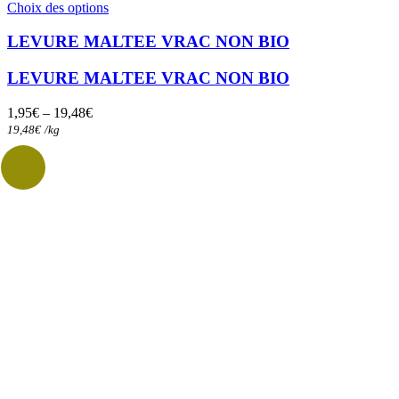
Ce
Choix des options
produit
a
LEVURE MALTEE VRAC NON BIO
plusieurs
variations.
LEVURE MALTEE VRAC NON BIO
Les
options
1,95
€
–
19,48
€
peuvent
19,48
€
/
kg
être
choisies
sur
la
page
du
produit