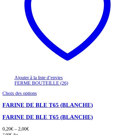
Ajouter à la liste d’envies
FERME BOUTEILLE (26)
Ce
Choix des options
produit
a
FARINE DE BLE T65 (BLANCHE)
plusieurs
variations.
FARINE DE BLE T65 (BLANCHE)
Les
options
0,20
€
–
2,00
€
peuvent
2,00
€
/
kg