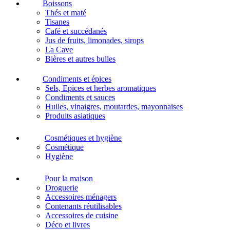
Boissons
Thés et maté
Tisanes
Café et succédanés
Jus de fruits, limonades, sirops
La Cave
Bières et autres bulles
Condiments et épices
Sels, Epices et herbes aromatiques
Condiments et sauces
Huiles, vinaigres, moutardes, mayonnaises
Produits asiatiques
Cosmétiques et hygiène
Cosmétique
Hygiène
Pour la maison
Droguerie
Accessoires ménagers
Contenants réutilisables
Accessoires de cuisine
Déco et livres