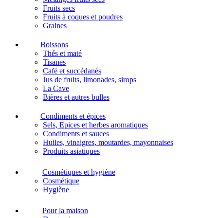
Fruits secs
Fruits à coques et poudres
Graines
Boissons
Thés et maté
Tisanes
Café et succédanés
Jus de fruits, limonades, sirops
La Cave
Bières et autres bulles
Condiments et épices
Sels, Epices et herbes aromatiques
Condiments et sauces
Huiles, vinaigres, moutardes, mayonnaises
Produits asiatiques
Cosmétiques et hygiène
Cosmétique
Hygiène
Pour la maison