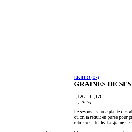
EKIBIO (07)
GRAINES DE SE
1,12
€
–
11,17
€
11,17
€
/
kg
Le sésame est une plante oléa
où on la réduit en purée pour pr
rôtie ou en huile. La graine de