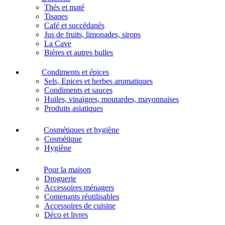
Thés et maté
Tisanes
Café et succédanés
Jus de fruits, limonades, sirops
La Cave
Bières et autres bulles
Condiments et épices
Sels, Epices et herbes aromatiques
Condiments et sauces
Huiles, vinaigres, moutardes, mayonnaises
Produits asiatiques
Cosmétiques et hygiène
Cosmétique
Hygiène
Pour la maison
Droguerie
Accessoires ménagers
Contenants réutilisables
Accessoires de cuisine
Déco et livres